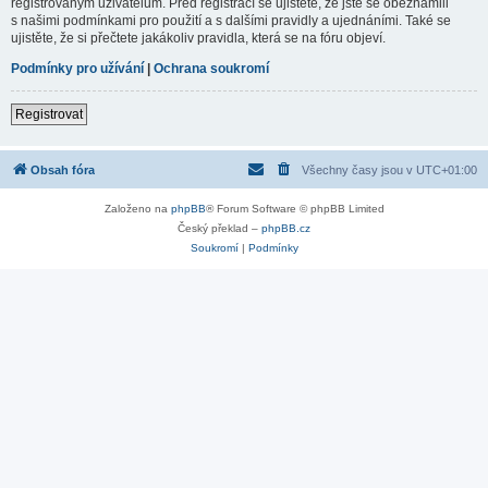
registrovaným uživatelům. Před registrací se ujistěte, že jste se obeznámili
s našimi podmínkami pro použití a s dalšími pravidly a ujednáními. Také se
ujistěte, že si přečtete jakákoliv pravidla, která se na fóru objeví.
Podmínky pro užívání
|
Ochrana soukromí
Registrovat
Obsah fóra
Všechny časy jsou v
UTC+01:00
Založeno na
phpBB
® Forum Software © phpBB Limited
Český překlad –
phpBB.cz
Soukromí
|
Podmínky