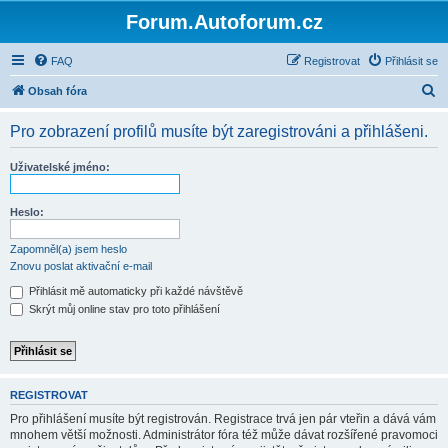
Forum.Autoforum.cz
FAQ
Registrovat
Přihlásit se
H
Obsah fóra
l
Pro zobrazení profilů musíte být zaregistrováni a přihlášeni.
e
d
Uživatelské jméno:
a
t
Heslo:
Zapomněl(a) jsem heslo
Znovu poslat aktivační e-mail
Přihlásit mě automaticky při každé návštěvě
Skrýt můj online stav pro toto přihlášení
REGISTROVAT
Pro přihlášení musíte být registrován. Registrace trvá jen pár vteřin a dává vám
mnohem větší možnosti. Administrátor fóra též může dávat rozšířené pravomoci