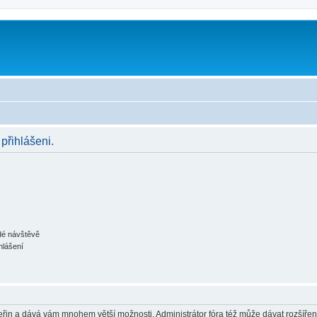
 přihlášeni.
ždé návštěvě
hlášení
 vteřin a dává vám mnohem větší možnosti. Administrátor fóra též může dávat rozšíře