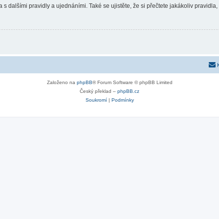
 s dalšími pravidly a ujednáními. Také se ujistěte, že si přečtete jakákoliv pravidla, 
Založeno na
phpBB
® Forum Software © phpBB Limited
Český překlad –
phpBB.cz
Soukromí
|
Podmínky