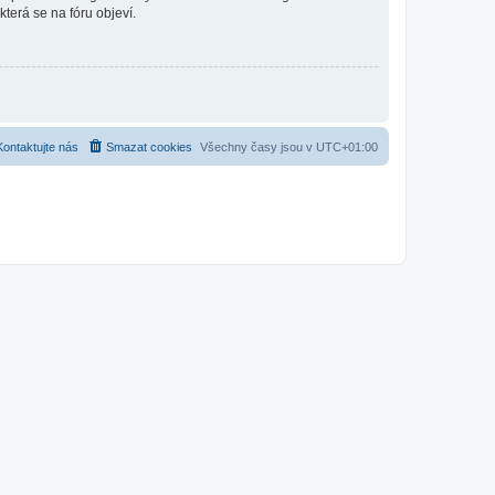
která se na fóru objeví.
Kontaktujte nás
Smazat cookies
Všechny časy jsou v
UTC+01:00