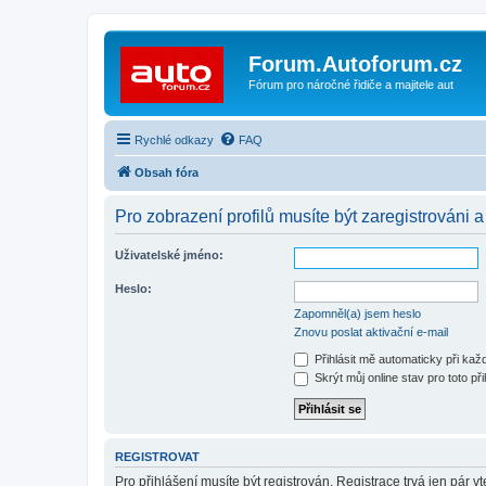
Forum.Autoforum.cz
Fórum pro náročné řidiče a majitele aut
Rychlé odkazy
FAQ
Obsah fóra
Pro zobrazení profilů musíte být zaregistrováni a
Uživatelské jméno:
Heslo:
Zapomněl(a) jsem heslo
Znovu poslat aktivační e-mail
Přihlásit mě automaticky při ka
Skrýt můj online stav pro toto při
REGISTROVAT
Pro přihlášení musíte být registrován. Registrace trvá jen pár