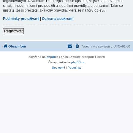
registrovaným uživatelům. Před registrací se ujistěte, že jste se obeznámili
s našimi podmínkami pro použití a s dalšími pravidly a ujednáními. Také se
ujistěte, že si přečtete jakákoliv pravidla, která se na fóru objeví.
Podmínky pro užívání
|
Ochrana soukromí
Registrovat
Obsah fóra
Všechny časy jsou v
UTC+01:00
Založeno na
phpBB
® Forum Software © phpBB Limited
Český překlad –
phpBB.cz
Soukromí
|
Podmínky