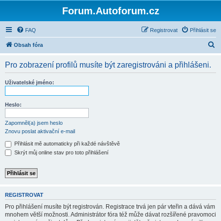
Forum.Autoforum.cz
FAQ
Registrovat
Přihlásit se
H
Obsah fóra
l
Pro zobrazení profilů musíte být zaregistrováni a přihlášeni.
e
d
Uživatelské jméno:
a
t
Heslo:
Zapomněl(a) jsem heslo
Znovu poslat aktivační e-mail
Přihlásit mě automaticky při každé návštěvě
Skrýt můj online stav pro toto přihlášení
REGISTROVAT
Pro přihlášení musíte být registrován. Registrace trvá jen pár vteřin a dává vám
mnohem větší možnosti. Administrátor fóra též může dávat rozšířené pravomoci