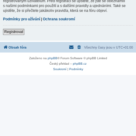
registrovaným uživatelům. Před registrací se ujistěte, že jste se obeznámili
s našimi podmínkami pro použití a s dalšími pravidly a ujednáními. Také se
ujistěte, že si přečtete jakákoliv pravidla, která se na fóru objeví.
Podmínky pro užívání
|
Ochrana soukromí
Registrovat
Obsah fóra
Všechny časy jsou v
UTC+01:00
Založeno na
phpBB
® Forum Software © phpBB Limited
Český překlad –
phpBB.cz
Soukromí
|
Podmínky