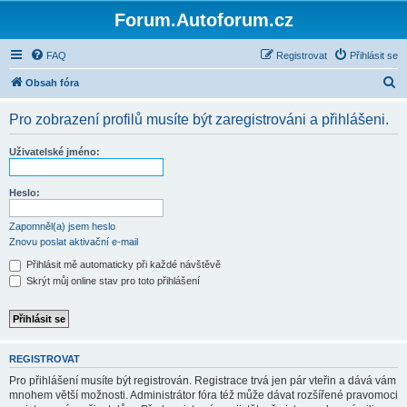
Forum.Autoforum.cz
FAQ
Registrovat
Přihlásit se
H
Obsah fóra
l
Pro zobrazení profilů musíte být zaregistrováni a přihlášeni.
e
d
Uživatelské jméno:
a
t
Heslo:
Zapomněl(a) jsem heslo
Znovu poslat aktivační e-mail
Přihlásit mě automaticky při každé návštěvě
Skrýt můj online stav pro toto přihlášení
REGISTROVAT
Pro přihlášení musíte být registrován. Registrace trvá jen pár vteřin a dává vám
mnohem větší možnosti. Administrátor fóra též může dávat rozšířené pravomoci