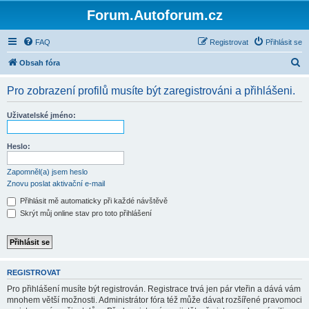
Forum.Autoforum.cz
FAQ
Registrovat
Přihlásit se
H
Obsah fóra
l
Pro zobrazení profilů musíte být zaregistrováni a přihlášeni.
e
d
Uživatelské jméno:
a
t
Heslo:
Zapomněl(a) jsem heslo
Znovu poslat aktivační e-mail
Přihlásit mě automaticky při každé návštěvě
Skrýt můj online stav pro toto přihlášení
REGISTROVAT
Pro přihlášení musíte být registrován. Registrace trvá jen pár vteřin a dává vám
mnohem větší možnosti. Administrátor fóra též může dávat rozšířené pravomoci