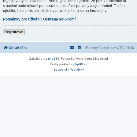
registrovaným uživatelům. Před registrací se ujistěte, že jste se obeznámili
s našimi podmínkami pro použití a s dalšími pravidly a ujednáními. Také se
ujistěte, že si přečtete jakákoliv pravidla, která se na fóru objeví.
Podmínky pro užívání
|
Ochrana soukromí
Registrovat
Obsah fóra
Všechny časy jsou v
UTC+01:00
Založeno na
phpBB
® Forum Software © phpBB Limited
Český překlad –
phpBB.cz
Soukromí
|
Podmínky