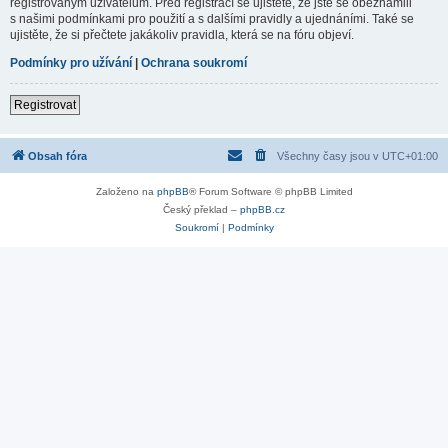
registrovaným uživatelům. Před registrací se ujistěte, že jste se obeznámili
s našimi podmínkami pro použití a s dalšími pravidly a ujednáními. Také se
ujistěte, že si přečtete jakákoliv pravidla, která se na fóru objeví.
Podmínky pro užívání
|
Ochrana soukromí
Registrovat
Obsah fóra
Všechny časy jsou v
UTC+01:00
Založeno na
phpBB
® Forum Software © phpBB Limited
Český překlad –
phpBB.cz
Soukromí
|
Podmínky