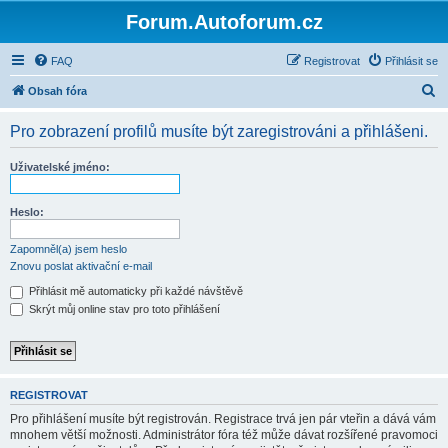
Forum.Autoforum.cz
FAQ
Registrovat
Přihlásit se
H
Obsah fóra
l
Pro zobrazení profilů musíte být zaregistrováni a přihlášeni.
e
d
Uživatelské jméno:
a
t
Heslo:
Zapomněl(a) jsem heslo
Znovu poslat aktivační e-mail
Přihlásit mě automaticky při každé návštěvě
Skrýt můj online stav pro toto přihlášení
REGISTROVAT
Pro přihlášení musíte být registrován. Registrace trvá jen pár vteřin a dává vám
mnohem větší možnosti. Administrátor fóra též může dávat rozšířené pravomoci