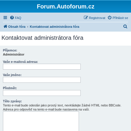
Forum.Autoforum.cz
FAQ
Registrovat
Přihlásit se
H
Obsah fóra
Kontaktovat administrátora fóra
l
Kontaktovat administrátora fóra
e
d
Příjemce:
Administrátor
a
t
Vaše e-mailová adresa:
Vaše jméno:
Předmět:
Tělo zprávy:
Tento e-mail bude odeslán jako prostý text, nevkládejte žádné HTML nebo BBCode.
Adresa pro odpověď na tento e-mail bude nastavena na vaši.