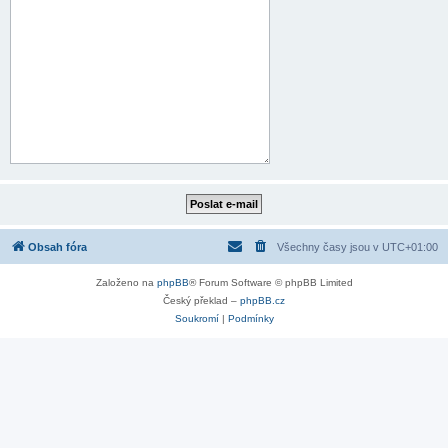
Obsah fóra
Všechny časy jsou v
UTC+01:00
Založeno na
phpBB
® Forum Software © phpBB Limited
Český překlad –
phpBB.cz
Soukromí
|
Podmínky