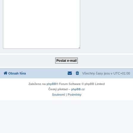
Obsah fóra
Všechny časy jsou v
UTC+01:00
Založeno na
phpBB
® Forum Software © phpBB Limited
Český překlad –
phpBB.cz
Soukromí
|
Podmínky