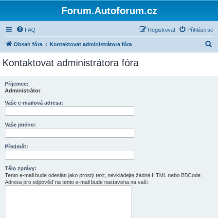
Forum.Autoforum.cz
FAQ
Registrovat
Přihlásit se
H
Obsah fóra
Kontaktovat administrátora fóra
l
Kontaktovat administrátora fóra
e
d
Příjemce:
Administrátor
a
t
Vaše e-mailová adresa:
Vaše jméno:
Předmět:
Tělo zprávy:
Tento e-mail bude odeslán jako prostý text, nevkládejte žádné HTML nebo BBCode.
Adresa pro odpověď na tento e-mail bude nastavena na vaši.