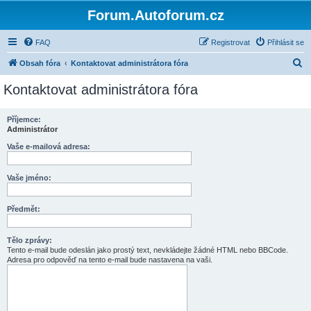
Forum.Autoforum.cz
FAQ
Registrovat
Přihlásit se
H
Obsah fóra
Kontaktovat administrátora fóra
l
Kontaktovat administrátora fóra
e
d
Příjemce:
Administrátor
a
t
Vaše e-mailová adresa:
Vaše jméno:
Předmět:
Tělo zprávy:
Tento e-mail bude odeslán jako prostý text, nevkládejte žádné HTML nebo BBCode.
Adresa pro odpověď na tento e-mail bude nastavena na vaši.