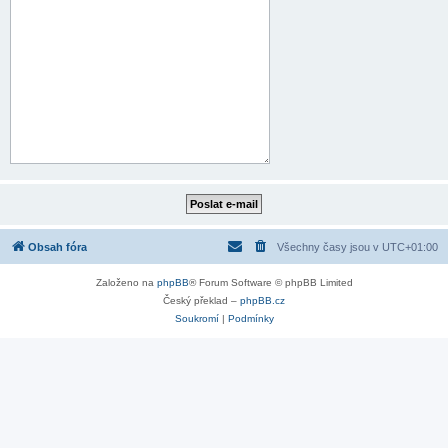
Obsah fóra
Všechny časy jsou v
UTC+01:00
Založeno na
phpBB
® Forum Software © phpBB Limited
Český překlad –
phpBB.cz
Soukromí
|
Podmínky