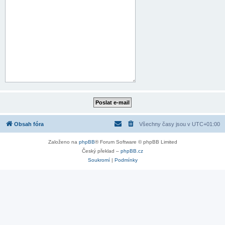
Obsah fóra
Všechny časy jsou v
UTC+01:00
Založeno na
phpBB
® Forum Software © phpBB Limited
Český překlad –
phpBB.cz
Soukromí
|
Podmínky