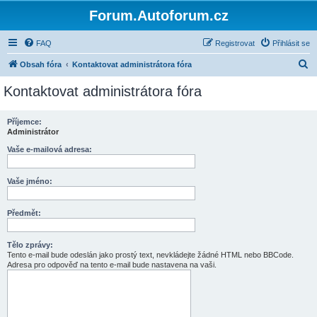
Forum.Autoforum.cz
FAQ
Registrovat
Přihlásit se
H
Obsah fóra
Kontaktovat administrátora fóra
l
Kontaktovat administrátora fóra
e
d
Příjemce:
Administrátor
a
t
Vaše e-mailová adresa:
Vaše jméno:
Předmět:
Tělo zprávy:
Tento e-mail bude odeslán jako prostý text, nevkládejte žádné HTML nebo BBCode.
Adresa pro odpověď na tento e-mail bude nastavena na vaši.