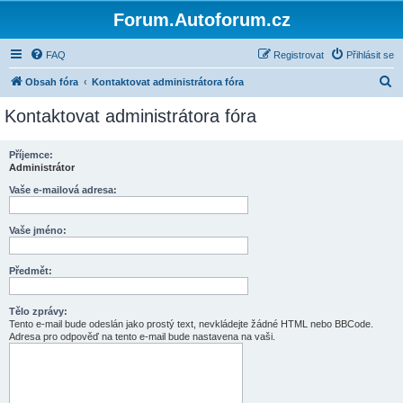
Forum.Autoforum.cz
FAQ
Registrovat
Přihlásit se
H
Obsah fóra
Kontaktovat administrátora fóra
l
Kontaktovat administrátora fóra
e
d
Příjemce:
Administrátor
a
t
Vaše e-mailová adresa:
Vaše jméno:
Předmět:
Tělo zprávy:
Tento e-mail bude odeslán jako prostý text, nevkládejte žádné HTML nebo BBCode.
Adresa pro odpověď na tento e-mail bude nastavena na vaši.