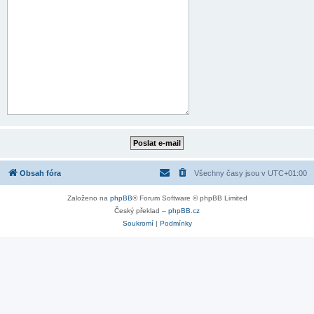
Obsah fóra
Všechny časy jsou v
UTC+01:00
Založeno na
phpBB
® Forum Software © phpBB Limited
Český překlad –
phpBB.cz
Soukromí
|
Podmínky