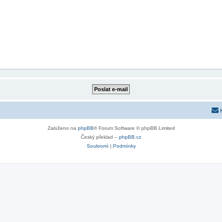
Založeno na
phpBB
® Forum Software © phpBB Limited
Český překlad –
phpBB.cz
Soukromí
|
Podmínky