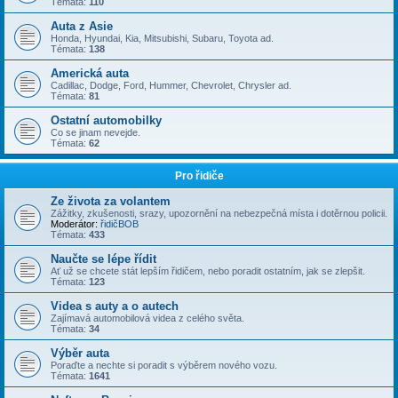
Témata:
110
Auta z Asie
Honda, Hyundai, Kia, Mitsubishi, Subaru, Toyota ad.
Témata:
138
Americká auta
Cadillac, Dodge, Ford, Hummer, Chevrolet, Chrysler ad.
Témata:
81
Ostatní automobilky
Co se jinam nevejde.
Témata:
62
Pro řidiče
Ze života za volantem
Zážitky, zkušenosti, srazy, upozornění na nebezpečná místa i dotěrnou policii.
Moderátor:
řidičBOB
Témata:
433
Naučte se lépe řídit
Ať už se chcete stát lepším řidičem, nebo poradit ostatním, jak se zlepšit.
Témata:
123
Videa s auty a o autech
Zajímavá automobilová videa z celého světa.
Témata:
34
Výběr auta
Poraďte a nechte si poradit s výběrem nového vozu.
Témata:
1641