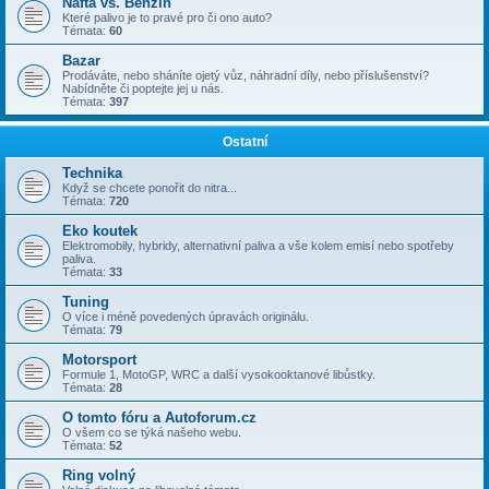
Nafta vs. Benzin
Které palivo je to pravé pro či ono auto?
Témata:
60
Bazar
Prodáváte, nebo sháníte ojetý vůz, náhradní díly, nebo příslušenství?
Nabídněte či poptejte jej u nás.
Témata:
397
Ostatní
Technika
Když se chcete ponořit do nitra...
Témata:
720
Eko koutek
Elektromobily, hybridy, alternativní paliva a vše kolem emisí nebo spotřeby
paliva.
Témata:
33
Tuning
O více i méně povedených úpravách originálu.
Témata:
79
Motorsport
Formule 1, MotoGP, WRC a další vysokooktanové libůstky.
Témata:
28
O tomto fóru a Autoforum.cz
O všem co se týká našeho webu.
Témata:
52
Ring volný