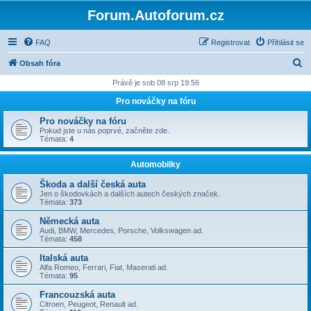
Forum.Autoforum.cz
FAQ
Registrovat
Přihlásit se
H
Obsah fóra
l
Právě je sob 08 srp 19:56
e
Pro nováčky na fóru
d
Pro nováčky na fóru
a
Pokud jste u nás poprvé, začněte zde.
Témata:
4
t
Automobilky
Škoda a další česká auta
Jen o škodovkách a dalších autech českých značek.
Témata:
373
Německá auta
Audi, BMW, Mercedes, Porsche, Volkswagen ad.
Témata:
458
Italská auta
Alfa Romeo, Ferrari, Fiat, Maserati ad.
Témata:
95
Francouzská auta
Citroen, Peugeot, Renault ad.