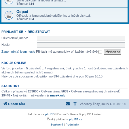
Volné diskuse na libovolná témata...
Témata:
614
Odpad
Off-topic a jemu podobné odděleniny z jiných diskuzí.
Témata:
104
PŘIHLÁSIT SE
•
REGISTROVAT
Uživatelské jméno:
Heslo:
Zapomněl(a) jsem heslo
Přihlásit mě automaticky při každé návštěvě
KDO JE ONLINE
Ve fóru je celkem
5
uživatelů :: 4 registrovaní, 0 skrytých a 1 host (založeno na uživatelích
aktivních během posledních 5 minut)
Nejvíce zde současně bylo přítomno
594
uživatelů dne pon 03 pro 16:15
STATISTIKY
Celkem příspěvků
233600
• Celkem témat
5639
• Celkem zaregistrovaných uživatelů
19448
• Nejnovějším uživatelem je
marek.urb
Obsah fóra
Všechny časy jsou v
UTC+01:00
Založeno na
phpBB
® Forum Software © phpBB Limited
Český překlad –
phpBB.cz
Soukromí
|
Podmínky