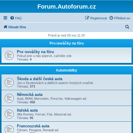
Forum.Autoforum.cz
FAQ
Registrovat
Přihlásit se
H
Obsah fóra
l
Právě je ned 09 srp 11:20
e
Pro nováčky na fóru
d
Pro nováčky na fóru
a
Pokud jste u nás poprvé, začněte zde.
Témata:
4
t
Automobilky
Škoda a další česká auta
Jen o škodovkách a dalších autech českých značek.
Témata:
373
Německá auta
Audi, BMW, Mercedes, Porsche, Volkswagen ad.
Témata:
458
Italská auta
Alfa Romeo, Ferrari, Fiat, Maserati ad.
Témata:
95
Francouzská auta
Citroen, Peugeot, Renault ad.