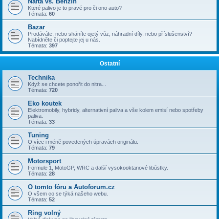
Nafta vs. Benzin
Které palivo je to pravé pro či ono auto?
Témata:
60
Bazar
Prodáváte, nebo sháníte ojetý vůz, náhradní díly, nebo příslušenství?
Nabídněte či poptejte jej u nás.
Témata:
397
Ostatní
Technika
Když se chcete ponořit do nitra...
Témata:
720
Eko koutek
Elektromobily, hybridy, alternativní paliva a vše kolem emisí nebo spotřeby
paliva.
Témata:
33
Tuning
O více i méně povedených úpravách originálu.
Témata:
79
Motorsport
Formule 1, MotoGP, WRC a další vysokooktanové libůstky.
Témata:
28
O tomto fóru a Autoforum.cz
O všem co se týká našeho webu.
Témata:
52
Ring volný