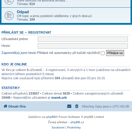
Volné diskuse na libovolná témata...
Témata:
614
Odpad
Off-topic a jemu podobné odděleniny z jiných diskuzí.
Témata:
104
PŘIHLÁSIT SE
•
REGISTROVAT
Uživatelské jméno:
Heslo:
Zapomněl(a) jsem heslo
Přihlásit mě automaticky při každé návštěvě
KDO JE ONLINE
Ve fóru je celkem
5
uživatelů :: 4 registrovaní, 0 skrytých a 1 host (založeno na uživatelích
aktivních během posledních 5 minut)
Nejvíce zde současně bylo přítomno
594
uživatelů dne pon 03 pro 16:15
STATISTIKY
Celkem příspěvků
233607
• Celkem témat
5639
• Celkem zaregistrovaných uživatelů
19448
• Nejnovějším uživatelem je
marek.urb
Obsah fóra
Všechny časy jsou v
UTC+01:00
Založeno na
phpBB
® Forum Software © phpBB Limited
Český překlad –
phpBB.cz
Soukromí
|
Podmínky