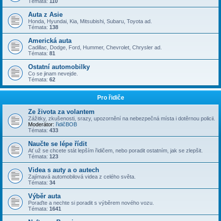
Témata:
110
Auta z Asie
Honda, Hyundai, Kia, Mitsubishi, Subaru, Toyota ad.
Témata:
138
Americká auta
Cadillac, Dodge, Ford, Hummer, Chevrolet, Chrysler ad.
Témata:
81
Ostatní automobilky
Co se jinam nevejde.
Témata:
62
Pro řidiče
Ze života za volantem
Zážitky, zkušenosti, srazy, upozornění na nebezpečná místa i dotěrnou policii.
Moderátor:
řidičBOB
Témata:
433
Naučte se lépe řídit
Ať už se chcete stát lepším řidičem, nebo poradit ostatním, jak se zlepšit.
Témata:
123
Videa s auty a o autech
Zajímavá automobilová videa z celého světa.
Témata:
34
Výběr auta
Poraďte a nechte si poradit s výběrem nového vozu.
Témata:
1641