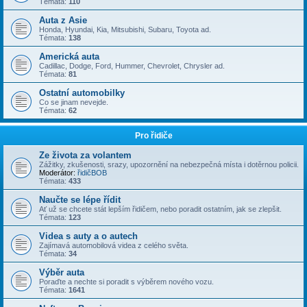
Témata:
110
Auta z Asie
Honda, Hyundai, Kia, Mitsubishi, Subaru, Toyota ad.
Témata:
138
Americká auta
Cadillac, Dodge, Ford, Hummer, Chevrolet, Chrysler ad.
Témata:
81
Ostatní automobilky
Co se jinam nevejde.
Témata:
62
Pro řidiče
Ze života za volantem
Zážitky, zkušenosti, srazy, upozornění na nebezpečná místa i dotěrnou policii.
Moderátor:
řidičBOB
Témata:
433
Naučte se lépe řídit
Ať už se chcete stát lepším řidičem, nebo poradit ostatním, jak se zlepšit.
Témata:
123
Videa s auty a o autech
Zajímavá automobilová videa z celého světa.
Témata:
34
Výběr auta
Poraďte a nechte si poradit s výběrem nového vozu.
Témata:
1641