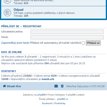
Volné diskuse na libovolná témata...
Témata:
614
Odpad
Off-topic a jemu podobné odděleniny z jiných diskuzí.
Témata:
104
PŘIHLÁSIT SE
•
REGISTROVAT
Uživatelské jméno:
Heslo:
Zapomněl(a) jsem heslo
Přihlásit mě automaticky při každé návštěvě
KDO JE ONLINE
Ve fóru jsou celkem
3
uživatelé :: 2 registrovaní, 0 skrytých a 1 host (založeno na
uživatelích aktivních během posledních 5 minut)
Nejvíce zde současně bylo přítomno
594
uživatelů dne pon 03 pro 16:15
STATISTIKY
Celkem příspěvků
233582
• Celkem témat
5639
• Celkem zaregistrovaných uživatelů
19448
• Nejnovějším uživatelem je
marek.urb
Obsah fóra
Všechny časy jsou v
UTC+01:00
Založeno na
phpBB
® Forum Software © phpBB Limited
Český překlad –
phpBB.cz
Soukromí
|
Podmínky