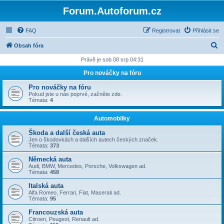
Forum.Autoforum.cz
FAQ
Registrovat
Přihlásit se
H
Obsah fóra
l
Právě je sob 08 srp 04:31
e
Pro nováčky na fóru
d
Pro nováčky na fóru
a
Pokud jste u nás poprvé, začněte zde.
Témata:
4
t
Automobilky
Škoda a další česká auta
Jen o škodovkách a dalších autech českých značek.
Témata:
373
Německá auta
Audi, BMW, Mercedes, Porsche, Volkswagen ad.
Témata:
458
Italská auta
Alfa Romeo, Ferrari, Fiat, Maserati ad.
Témata:
95
Francouzská auta
Citroen, Peugeot, Renault ad.