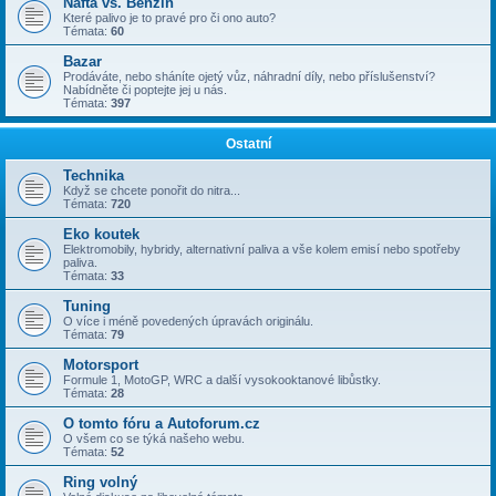
Nafta vs. Benzin
Které palivo je to pravé pro či ono auto?
Témata:
60
Bazar
Prodáváte, nebo sháníte ojetý vůz, náhradní díly, nebo příslušenství?
Nabídněte či poptejte jej u nás.
Témata:
397
Ostatní
Technika
Když se chcete ponořit do nitra...
Témata:
720
Eko koutek
Elektromobily, hybridy, alternativní paliva a vše kolem emisí nebo spotřeby
paliva.
Témata:
33
Tuning
O více i méně povedených úpravách originálu.
Témata:
79
Motorsport
Formule 1, MotoGP, WRC a další vysokooktanové libůstky.
Témata:
28
O tomto fóru a Autoforum.cz
O všem co se týká našeho webu.
Témata:
52
Ring volný