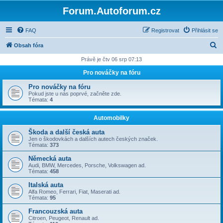
Forum.Autoforum.cz
FAQ
Registrovat
Přihlásit se
H
Obsah fóra
l
Právě je čtv 06 srp 07:13
e
Pro nováčky na fóru
d
Pro nováčky na fóru
a
Pokud jste u nás poprvé, začněte zde.
Témata:
4
t
Automobilky
Škoda a další česká auta
Jen o škodovkách a dalších autech českých značek.
Témata:
373
Německá auta
Audi, BMW, Mercedes, Porsche, Volkswagen ad.
Témata:
458
Italská auta
Alfa Romeo, Ferrari, Fiat, Maserati ad.
Témata:
95
Francouzská auta
Citroen, Peugeot, Renault ad.