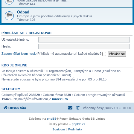
Volné diskuse na libovolná témata...
Témata:
614
Odpad
Off-topic a jemu podobné odděleniny z jiných diskuzí.
Témata:
104
PŘIHLÁSIT SE
•
REGISTROVAT
Uživatelské jméno:
Heslo:
Zapomněl(a) jsem heslo
Přihlásit mě automaticky při každé návštěvě
KDO JE ONLINE
Ve fóru je celkem
6
uživatelů :: 5 registrovaných, 0 skrytých a 1 host (založeno na
uživatelích aktivních během posledních 5 minut)
Nejvíce zde současně bylo přítomno
594
uživatelů dne pon 03 pro 16:15
STATISTIKY
Celkem příspěvků
233529
• Celkem témat
5639
• Celkem zaregistrovaných uživatelů
19448
• Nejnovějším uživatelem je
marek.urb
Obsah fóra
Všechny časy jsou v
UTC+01:00
Založeno na
phpBB
® Forum Software © phpBB Limited
Český překlad –
phpBB.cz
Soukromí
|
Podmínky