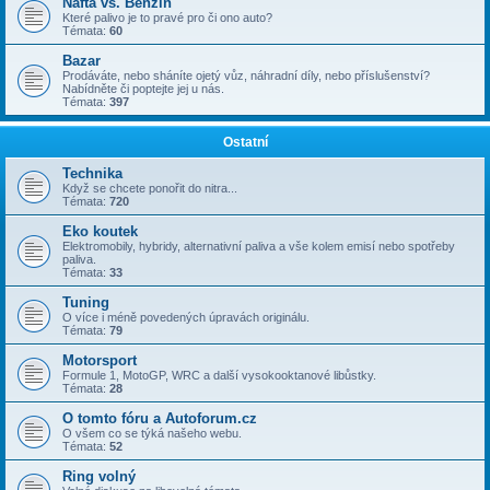
Nafta vs. Benzin
Které palivo je to pravé pro či ono auto?
Témata:
60
Bazar
Prodáváte, nebo sháníte ojetý vůz, náhradní díly, nebo příslušenství?
Nabídněte či poptejte jej u nás.
Témata:
397
Ostatní
Technika
Když se chcete ponořit do nitra...
Témata:
720
Eko koutek
Elektromobily, hybridy, alternativní paliva a vše kolem emisí nebo spotřeby
paliva.
Témata:
33
Tuning
O více i méně povedených úpravách originálu.
Témata:
79
Motorsport
Formule 1, MotoGP, WRC a další vysokooktanové libůstky.
Témata:
28
O tomto fóru a Autoforum.cz
O všem co se týká našeho webu.
Témata:
52
Ring volný