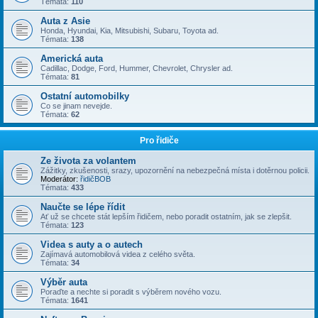
Témata:
110
Auta z Asie
Honda, Hyundai, Kia, Mitsubishi, Subaru, Toyota ad.
Témata:
138
Americká auta
Cadillac, Dodge, Ford, Hummer, Chevrolet, Chrysler ad.
Témata:
81
Ostatní automobilky
Co se jinam nevejde.
Témata:
62
Pro řidiče
Ze života za volantem
Zážitky, zkušenosti, srazy, upozornění na nebezpečná místa i dotěrnou policii.
Moderátor:
řidičBOB
Témata:
433
Naučte se lépe řídit
Ať už se chcete stát lepším řidičem, nebo poradit ostatním, jak se zlepšit.
Témata:
123
Videa s auty a o autech
Zajímavá automobilová videa z celého světa.
Témata:
34
Výběr auta
Poraďte a nechte si poradit s výběrem nového vozu.
Témata:
1641