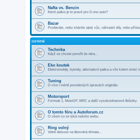
Nafta vs. Benzin
Které palivo je to pravé pro či ono auto?
Bazar
Prodáváte, nebo sháníte ojetý vůz, náhradní díly, nebo příslu
OSTATNÍ
Technika
Když se chcete ponořit do nitra...
Eko koutek
Elektromobily, hybridy, alternativní paliva a vše kolem emisí 
Tuning
O více i méně povedených úpravách originálu.
Motorsport
Formule 1, MotoGP, WRC a další vysokooktanové libůstky.
O tomto fóru a Autoforum.cz
O všem co se týká našeho webu.
Ring volný
Volné diskuse na libovolná témata...