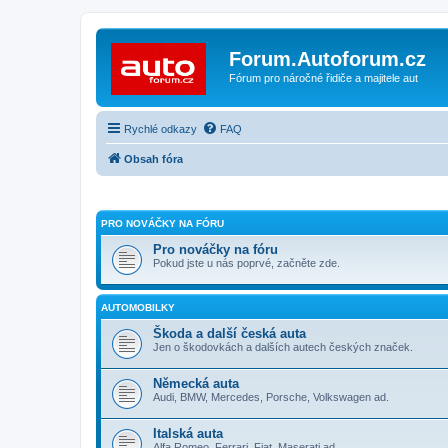
Forum.Autoforum.cz
Fórum pro náročné řidiče a majitele aut
Rychlé odkazy
FAQ
Obsah fóra
PRO NOVÁČKY NA FÓRU
Pro nováčky na fóru
Pokud jste u nás poprvé, začněte zde.
AUTOMOBILKY
Škoda a další česká auta
Jen o škodovkách a dalších autech českých značek.
Německá auta
Audi, BMW, Mercedes, Porsche, Volkswagen ad.
Italská auta
Alfa Romeo, Ferrari, Fiat, Maserati ad.