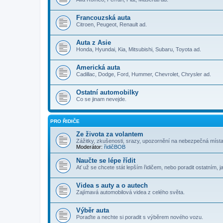
Francouzská auta
Citroen, Peugeot, Renault ad.
Auta z Asie
Honda, Hyundai, Kia, Mitsubishi, Subaru, Toyota ad.
Americká auta
Cadillac, Dodge, Ford, Hummer, Chevrolet, Chrysler ad.
Ostatní automobilky
Co se jinam nevejde.
PRO ŘIDIČE
Ze života za volantem
Zážitky, zkušenosti, srazy, upozornění na nebezpečná místa i
Moderátor:
řidičBOB
Naučte se lépe řídit
Ať už se chcete stát lepším řidičem, nebo poradit ostatním, ja
Videa s auty a o autech
Zajímavá automobilová videa z celého světa.
Výběr auta
Poraďte a nechte si poradit s výběrem nového vozu.