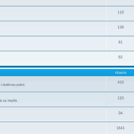
110
138
81
62
TÉMATA
433
 dotěrnou policii.
123
k se zlepšit.
34
1641