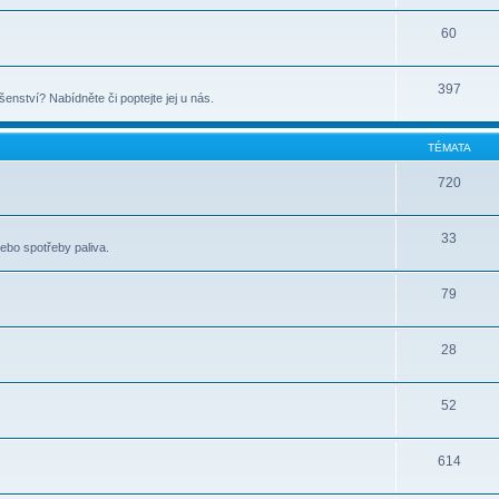
60
397
šenství? Nabídněte či poptejte jej u nás.
TÉMATA
720
33
nebo spotřeby paliva.
79
28
52
614