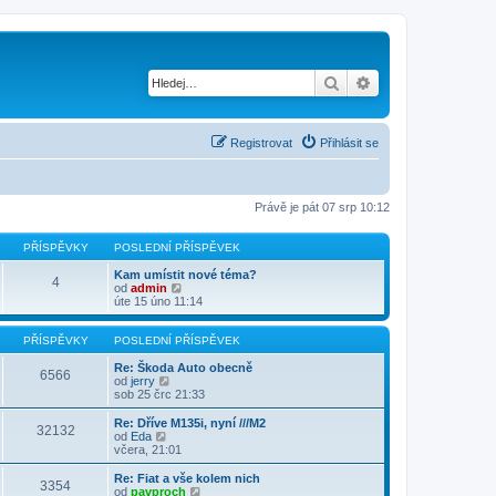
Hledat
Pokročilé hledání
Registrovat
Přihlásit se
Právě je pát 07 srp 10:12
PŘÍSPĚVKY
POSLEDNÍ PŘÍSPĚVEK
Kam umístit nové téma?
4
Z
od
admin
o
úte 15 úno 11:14
b
r
a
PŘÍSPĚVKY
POSLEDNÍ PŘÍSPĚVEK
z
i
Re: Škoda Auto obecně
6566
Z
t
od
jerry
o
p
sob 25 črc 21:33
b
o
r
s
Re: Dříve M135i, nyní ///M2
32132
a
l
Z
od
Eda
z
e
o
včera, 21:01
i
d
b
t
n
r
Re: Fiat a vše kolem nich
3354
p
í
a
Z
od
pavproch