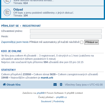
Volné diskuse na libovolná témata...
Témata:
614
Odpad
Off-topic a jemu podobné odděleniny z jiných diskuzí.
Témata:
104
PŘIHLÁSIT SE
•
REGISTROVAT
Uživatelské jméno:
Heslo:
Zapomněl(a) jsem heslo
Přihlásit mě automaticky při každé návštěvě
KDO JE ONLINE
Ve fóru jsou celkem
4
uživatelé :: 3 registrovaní, 0 skrytých a 1 host (založeno na
uživatelích aktivních během posledních 5 minut)
Nejvíce zde současně bylo přítomno
594
uživatelů dne pon 03 pro 16:15
STATISTIKY
Celkem příspěvků
233550
• Celkem témat
5639
• Celkem zaregistrovaných uživatelů
19448
• Nejnovějším uživatelem je
marek.urb
Obsah fóra
Všechny časy jsou v
UTC+01:00
Založeno na
phpBB
® Forum Software © phpBB Limited
Český překlad –
phpBB.cz
Soukromí
|
Podmínky