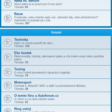
Nafta vs. Benzin
Které palivo je to pravé pro či ono auto?
Témata:
60
Bazar
Prodáváte, nebo sháníte ojetý vůz, náhradní díly, nebo příslušenství?
Nabídněte či poptejte jej u nás.
Témata:
397
Ostatní
Technika
Když se chcete ponořit do nitra...
Témata:
720
Eko koutek
Elektromobily, hybridy, alternativní paliva a vše kolem emisí nebo spotřeby
paliva.
Témata:
33
Tuning
O více i méně povedených úpravách originálu.
Témata:
79
Motorsport
Formule 1, MotoGP, WRC a další vysokooktanové libůstky.
Témata:
28
O tomto fóru a Autoforum.cz
O všem co se týká našeho webu.
Témata:
52
Ring volný