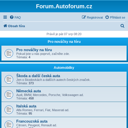
Forum.Autoforum.cz
FAQ
Registrovat
Přihlásit se
H
Obsah fóra
l
Právě je pát 07 srp 08:20
e
Pro nováčky na fóru
d
Pro nováčky na fóru
a
Pokud jste u nás poprvé, začněte zde.
Témata:
4
t
Automobilky
Škoda a další česká auta
Jen o škodovkách a dalších autech českých značek.
Témata:
373
Německá auta
Audi, BMW, Mercedes, Porsche, Volkswagen ad.
Témata:
458
Italská auta
Alfa Romeo, Ferrari, Fiat, Maserati ad.
Témata:
95
Francouzská auta
Citroen, Peugeot, Renault ad.