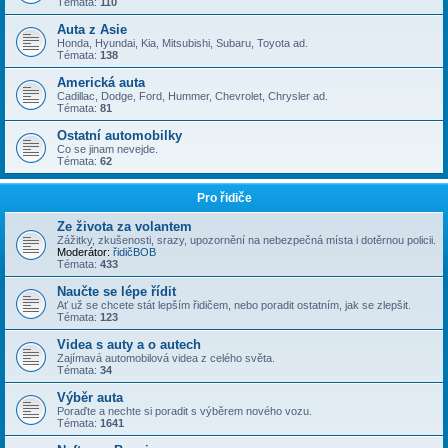
Témata:
110
Auta z Asie
Honda, Hyundai, Kia, Mitsubishi, Subaru, Toyota ad.
Témata:
138
Americká auta
Cadillac, Dodge, Ford, Hummer, Chevrolet, Chrysler ad.
Témata:
81
Ostatní automobilky
Co se jinam nevejde.
Témata:
62
Pro řidiče
Ze života za volantem
Zážitky, zkušenosti, srazy, upozornění na nebezpečná místa i dotěrnou policii.
Moderátor:
řidičBOB
Témata:
433
Naučte se lépe řídit
Ať už se chcete stát lepším řidičem, nebo poradit ostatním, jak se zlepšit.
Témata:
123
Videa s auty a o autech
Zajímavá automobilová videa z celého světa.
Témata:
34
Výběr auta
Poraďte a nechte si poradit s výběrem nového vozu.
Témata:
1641