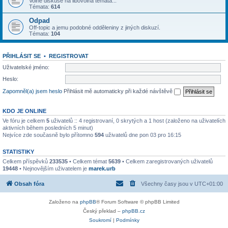
Volné diskuse na libovolná témata...
Témata:
614
Odpad
Off-topic a jemu podobné odděleniny z jiných diskuzí.
Témata:
104
PŘIHLÁSIT SE
•
REGISTROVAT
Uživatelské jméno:
Heslo:
Zapomněl(a) jsem heslo
Přihlásit mě automaticky při každé návštěvě
KDO JE ONLINE
Ve fóru je celkem
5
uživatelů :: 4 registrovaní, 0 skrytých a 1 host (založeno na uživatelích
aktivních během posledních 5 minut)
Nejvíce zde současně bylo přítomno
594
uživatelů dne pon 03 pro 16:15
STATISTIKY
Celkem příspěvků
233535
• Celkem témat
5639
• Celkem zaregistrovaných uživatelů
19448
• Nejnovějším uživatelem je
marek.urb
Obsah fóra
Všechny časy jsou v
UTC+01:00
Založeno na
phpBB
® Forum Software © phpBB Limited
Český překlad –
phpBB.cz
Soukromí
|
Podmínky