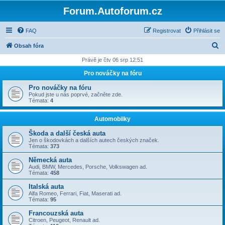
Forum.Autoforum.cz
FAQ
Registrovat
Přihlásit se
H
Obsah fóra
l
Právě je čtv 06 srp 12:51
e
Pro nováčky na fóru
d
Pro nováčky na fóru
a
Pokud jste u nás poprvé, začněte zde.
Témata:
4
t
Automobilky
Škoda a další česká auta
Jen o škodovkách a dalších autech českých značek.
Témata:
373
Německá auta
Audi, BMW, Mercedes, Porsche, Volkswagen ad.
Témata:
458
Italská auta
Alfa Romeo, Ferrari, Fiat, Maserati ad.
Témata:
95
Francouzská auta
Citroen, Peugeot, Renault ad.