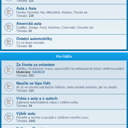
Témata:
110
Auta z Asie
Honda, Hyundai, Kia, Mitsubishi, Subaru, Toyota ad.
Témata:
138
Americká auta
Cadillac, Dodge, Ford, Hummer, Chevrolet, Chrysler ad.
Témata:
81
Ostatní automobilky
Co se jinam nevejde.
Témata:
62
Pro řidiče
Ze života za volantem
Zážitky, zkušenosti, srazy, upozornění na nebezpečná místa i dotěrnou policii.
Moderátor:
řidičBOB
Témata:
433
Naučte se lépe řídit
Ať už se chcete stát lepším řidičem, nebo poradit ostatním, jak se zlepšit.
Témata:
123
Videa s auty a o autech
Zajímavá automobilová videa z celého světa.
Témata:
34
Výběr auta
Poraďte a nechte si poradit s výběrem nového vozu.
Témata:
1641