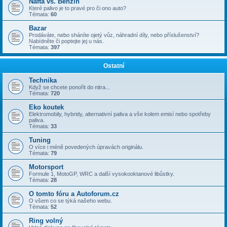
Nafta vs. Benzin
Které palivo je to pravé pro či ono auto?
Témata:
60
Bazar
Prodáváte, nebo sháníte ojetý vůz, náhradní díly, nebo příslušenství?
Nabídněte či poptejte jej u nás.
Témata:
397
Ostatní
Technika
Když se chcete ponořit do nitra...
Témata:
720
Eko koutek
Elektromobily, hybridy, alternativní paliva a vše kolem emisí nebo spotřeby
paliva.
Témata:
33
Tuning
O více i méně povedených úpravách originálu.
Témata:
79
Motorsport
Formule 1, MotoGP, WRC a další vysokooktanové libůstky.
Témata:
28
O tomto fóru a Autoforum.cz
O všem co se týká našeho webu.
Témata:
52
Ring volný