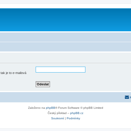
tak je to e-mailová
Založeno na
phpBB
® Forum Software © phpBB Limited
Český překlad –
phpBB.cz
Soukromí
|
Podmínky