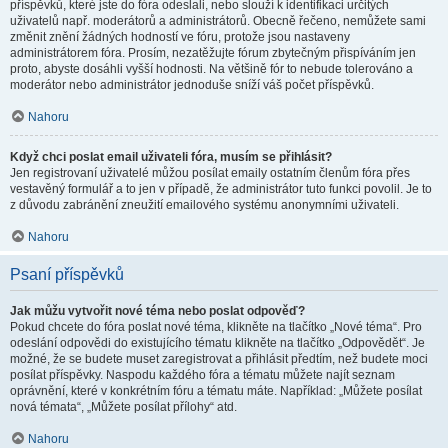
příspěvků, které jste do fóra odeslali, nebo slouží k identifikaci určitých
uživatelů např. moderátorů a administrátorů. Obecně řečeno, nemůžete sami
změnit znění žádných hodností ve fóru, protože jsou nastaveny
administrátorem fóra. Prosím, nezatěžujte fórum zbytečným přispíváním jen
proto, abyste dosáhli vyšší hodnosti. Na většině fór to nebude tolerováno a
moderátor nebo administrátor jednoduše sníží váš počet příspěvků.
Nahoru
Když chci poslat email uživateli fóra, musím se přihlásit?
Jen registrovaní uživatelé můžou posílat emaily ostatním členům fóra přes
vestavěný formulář a to jen v případě, že administrátor tuto funkci povolil. Je to
z důvodu zabránění zneužití emailového systému anonymními uživateli.
Nahoru
Psaní příspěvků
Jak můžu vytvořit nové téma nebo poslat odpověď?
Pokud chcete do fóra poslat nové téma, klikněte na tlačítko „Nové téma“. Pro
odeslání odpovědi do existujícího tématu klikněte na tlačítko „Odpovědět“. Je
možné, že se budete muset zaregistrovat a přihlásit předtím, než budete moci
posílat příspěvky. Naspodu každého fóra a tématu můžete najít seznam
oprávnění, které v konkrétním fóru a tématu máte. Například: „Můžete posílat
nová témata“, „Můžete posílat přílohy“ atd.
Nahoru