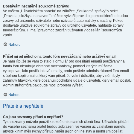
Dostávám nechtěné soukromé zprávy!
Ve vašem „Uživatelském panelu“ na záložce „Soukromé zprávy“ v sekci
„Pravidla, složky a nastavení“ můžete vytvořit pravidlo, pomocí kterého budou
zprávy od určeného uživatele nebo uživatelů automaticky smazány. Pokud
dostáváte urážlivé soukromé zprávy od určitého uživatele, nahlaste zprávy
moderátorům. Ti mají pravomoc zabránit uživateli v odesílání soukromých
zpráv.
Nahoru
Přišel mi od někoho na tomto fóru nevyžádaný nebo urážlivý email!
Je nám líto, že se vám to stalo. Formulář pro odesílání emailů používaný na
tomto fóru obsahuje obranné mechanismy, pomocí kterých můžeme
vystopovat, kdo posílá takové emaily, proto pošlete administrátorovi fóra email
s úplnou kopií emailu, který vám přišel. Je velmi důležité, aby v něm byly
zahrnuty hlavičky, které obsahují podrobné údaje o uživateli, který email poslal.
Administrátor fóra pak bude moci problém vyřešit.
Nahoru
Přátelé a nepřátelé
Co jsou seznamy přátel a nepřátel?
Tyto seznamy můžete použít k rozdělení ostatních členů fóra. Uživatelé přidáni
do vašeho seznamu přátel budou zobrazeni ve vašem uživatelském panelu,
abyste k nim měli rychlý přístup, viděli jejich online stav a mohli jim posílat