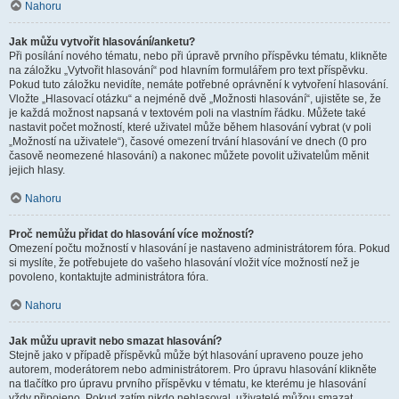
Nahoru
Jak můžu vytvořit hlasování/anketu?
Při posílání nového tématu, nebo při úpravě prvního příspěvku tématu, klikněte
na záložku „Vytvořit hlasování“ pod hlavním formulářem pro text příspěvku.
Pokud tuto záložku nevidíte, nemáte potřebné oprávnění k vytvoření hlasování.
Vložte „Hlasovací otázku“ a nejméně dvě „Možnosti hlasování“, ujistěte se, že
je každá možnost napsaná v textovém poli na vlastním řádku. Můžete také
nastavit počet možností, které uživatel může během hlasování vybrat (v poli
„Možností na uživatele“), časové omezení trvání hlasování ve dnech (0 pro
časově neomezené hlasování) a nakonec můžete povolit uživatelům měnit
jejich hlasy.
Nahoru
Proč nemůžu přidat do hlasování více možností?
Omezení počtu možností v hlasování je nastaveno administrátorem fóra. Pokud
si myslíte, že potřebujete do vašeho hlasování vložit více možností než je
povoleno, kontaktujte administrátora fóra.
Nahoru
Jak můžu upravit nebo smazat hlasování?
Stejně jako v případě příspěvků může být hlasování upraveno pouze jeho
autorem, moderátorem nebo administrátorem. Pro úpravu hlasování klikněte
na tlačítko pro úpravu prvního příspěvku v tématu, ke kterému je hlasování
vždy připojeno. Pokud zatím nikdo nehlasoval, uživatelé můžou smazat