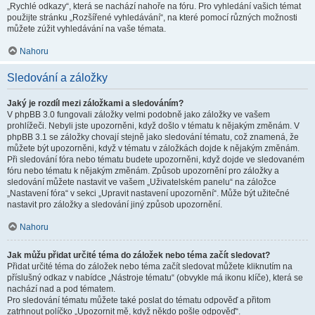
„Rychlé odkazy“, která se nachází nahoře na fóru. Pro vyhledání vašich témat
použijte stránku „Rozšířené vyhledávání“, na které pomocí různých možnosti
můžete zúžit vyhledávání na vaše témata.
Nahoru
Sledování a záložky
Jaký je rozdíl mezi záložkami a sledováním?
V phpBB 3.0 fungovali záložky velmi podobně jako záložky ve vašem
prohlížeči. Nebyli jste upozorněni, když došlo v tématu k nějakým změnám. V
phpBB 3.1 se záložky chovají stejně jako sledování tématu, což znamená, že
můžete být upozorněni, když v tématu v záložkách dojde k nějakým změnám.
Při sledování fóra nebo tématu budete upozorněni, když dojde ve sledovaném
fóru nebo tématu k nějakým změnám. Způsob upozornění pro záložky a
sledování můžete nastavit ve vašem „Uživatelském panelu“ na záložce
„Nastavení fóra“ v sekci „Upravit nastavení upozornění“. Může být užitečné
nastavit pro záložky a sledování jiný způsob upozornění.
Nahoru
Jak můžu přidat určité téma do záložek nebo téma začít sledovat?
Přidat určité téma do záložek nebo téma začít sledovat můžete kliknutím na
příslušný odkaz v nabídce „Nástroje tématu“ (obvykle má ikonu klíče), která se
nachází nad a pod tématem.
Pro sledování tématu můžete také poslat do tématu odpověď a přitom
zatrhnout políčko „Upozornit mě, když někdo pošle odpověď“.