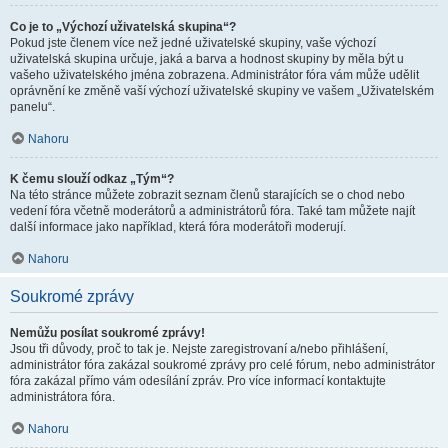
Co je to „Výchozí uživatelská skupina“?
Pokud jste členem více než jedné uživatelské skupiny, vaše výchozí
uživatelská skupina určuje, jaká a barva a hodnost skupiny by měla být u
vašeho uživatelského jména zobrazena. Administrátor fóra vám může udělit
oprávnění ke změně vaší výchozí uživatelské skupiny ve vašem „Uživatelském
panelu“.
Nahoru
K čemu slouží odkaz „Tým“?
Na této stránce můžete zobrazit seznam členů starajících se o chod nebo
vedení fóra včetně moderátorů a administrátorů fóra. Také tam můžete najít
další informace jako například, která fóra moderátoři moderují.
Nahoru
Soukromé zprávy
Nemůžu posílat soukromé zprávy!
Jsou tři důvody, proč to tak je. Nejste zaregistrovaní a/nebo přihlášení,
administrátor fóra zakázal soukromé zprávy pro celé fórum, nebo administrátor
fóra zakázal přímo vám odesílání zpráv. Pro více informací kontaktujte
administrátora fóra.
Nahoru