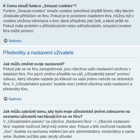
K čemu slouží funkce „Smazat cookies“?
Funkce „Smazat cookies“ smaže cookies vytvořené phpBB fórem, díky kterým
zůstáváte přihlášen ve fóru. Pokud je to povoleno majitelem fóra, můžou být v
cookies uloženy informace o tom, které příspěvky jste četli, a které ještě ne.
Pokud máte problém s přihlašováním nebo odhlašováním, smazání cookies
fóra může pomoci.
Nahoru
Předvolby a nastavení uživatele
Jak můžu změnit svoje nastavení?
Pokud jste se ve fóru zaregistrovali, jsou všechna vaše nastavení uložena v
databázi fóra. Pro jejich změnu přejděte na váš „Uživatelský panel“ pomocí
odkazu, který obvykle najdete po kliknutí na vaše jméno nahoře na stránkách
fóra. V „Uživatelském panelu“ budete moci změnit všechna vaše nastavení a
předvolby fóra.
Nahoru
Jak můžu zabránit tomu, aby bylo moje uživatelské jméno zobrazeno na
seznamu uživatelů nacházejících se ve fóru?
V „Uživatelském panelu“ na záložce „Nastavení fóra“ -> „Obecné nastavení
fóra“ najdete možnost
Skrýt můj online stav
. Pokud u této možnosti nastavíte
„Ano“, budete na seznamu viditelní jen pro administrátory, moderátory a sama
sebe. Budete počítán jako skrytý uživatel.