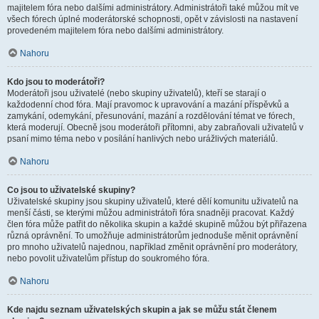
majitelem fóra nebo dalšími administrátory. Administrátoři také můžou mít ve
všech fórech úplné moderátorské schopnosti, opět v závislosti na nastavení
provedeném majitelem fóra nebo dalšími administrátory.
Nahoru
Kdo jsou to moderátoři?
Moderátoři jsou uživatelé (nebo skupiny uživatelů), kteří se starají o
každodenní chod fóra. Mají pravomoc k upravování a mazání příspěvků a
zamykání, odemykání, přesunování, mazání a rozdělování témat ve fórech,
která moderují. Obecně jsou moderátoři přítomni, aby zabraňovali uživatelů v
psaní mimo téma nebo v posílání hanlivých nebo urážlivých materiálů.
Nahoru
Co jsou to uživatelské skupiny?
Uživatelské skupiny jsou skupiny uživatelů, které dělí komunitu uživatelů na
menší části, se kterými můžou administrátoři fóra snadněji pracovat. Každý
člen fóra může patřit do několika skupin a každé skupině můžou být přiřazena
různá oprávnění. To umožňuje administrátorům jednoduše měnit oprávnění
pro mnoho uživatelů najednou, například změnit oprávnění pro moderátory,
nebo povolit uživatelům přístup do soukromého fóra.
Nahoru
Kde najdu seznam uživatelských skupin a jak se můžu stát členem