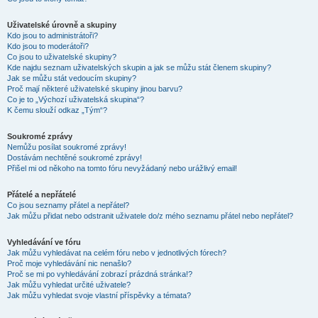
Uživatelské úrovně a skupiny
Kdo jsou to administrátoři?
Kdo jsou to moderátoři?
Co jsou to uživatelské skupiny?
Kde najdu seznam uživatelských skupin a jak se můžu stát členem skupiny?
Jak se můžu stát vedoucím skupiny?
Proč mají některé uživatelské skupiny jinou barvu?
Co je to „Výchozí uživatelská skupina“?
K čemu slouží odkaz „Tým“?
Soukromé zprávy
Nemůžu posílat soukromé zprávy!
Dostávám nechtěné soukromé zprávy!
Přišel mi od někoho na tomto fóru nevyžádaný nebo urážlivý email!
Přátelé a nepřátelé
Co jsou seznamy přátel a nepřátel?
Jak můžu přidat nebo odstranit uživatele do/z mého seznamu přátel nebo nepřátel?
Vyhledávání ve fóru
Jak můžu vyhledávat na celém fóru nebo v jednotlivých fórech?
Proč moje vyhledávání nic nenašlo?
Proč se mi po vyhledávání zobrazí prázdná stránka!?
Jak můžu vyhledat určité uživatele?
Jak můžu vyhledat svoje vlastní příspěvky a témata?