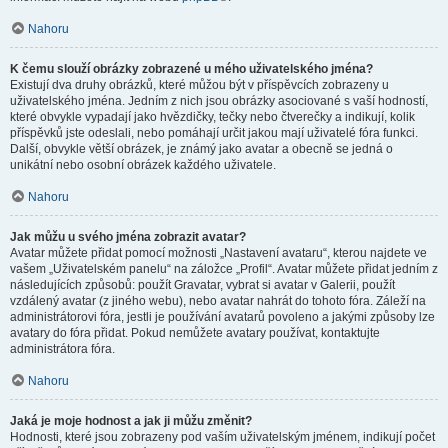
Nahoru
K čemu slouží obrázky zobrazené u mého uživatelského jména?
Existují dva druhy obrázků, které můžou být v příspěvcích zobrazeny u
uživatelského jména. Jedním z nich jsou obrázky asociované s vaší hodností,
které obvykle vypadají jako hvězdičky, tečky nebo čtverečky a indikují, kolik
příspěvků jste odeslali, nebo pomáhají určit jakou mají uživatelé fóra funkci.
Další, obvykle větší obrázek, je známý jako avatar a obecně se jedná o
unikátní nebo osobní obrázek každého uživatele.
Nahoru
Jak můžu u svého jména zobrazit avatar?
Avatar můžete přidat pomocí možnosti „Nastavení avataru“, kterou najdete ve
vašem „Uživatelském panelu“ na záložce „Profil“. Avatar můžete přidat jedním z
následujících způsobů: použít Gravatar, vybrat si avatar v Galerii, použít
vzdálený avatar (z jiného webu), nebo avatar nahrát do tohoto fóra. Záleží na
administrátorovi fóra, jestli je používání avatarů povoleno a jakými způsoby lze
avatary do fóra přidat. Pokud nemůžete avatary používat, kontaktujte
administrátora fóra.
Nahoru
Jaká je moje hodnost a jak ji můžu změnit?
Hodnosti, které jsou zobrazeny pod vaším uživatelským jménem, indikují počet