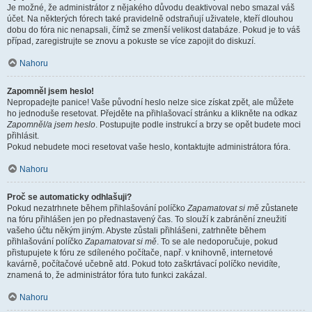
Je možné, že administrátor z nějakého důvodu deaktivoval nebo smazal váš
účet. Na některých fórech také pravidelně odstraňují uživatele, kteří dlouhou
dobu do fóra nic nenapsali, čímž se zmenší velikost databáze. Pokud je to váš
případ, zaregistrujte se znovu a pokuste se více zapojit do diskuzí.
Nahoru
Zapomněl jsem heslo!
Nepropadejte panice! Vaše původní heslo nelze sice získat zpět, ale můžete
ho jednoduše resetovat. Přejděte na přihlašovací stránku a klikněte na odkaz
Zapomněl/a jsem heslo
. Postupujte podle instrukcí a brzy se opět budete moci
přihlásit.
Pokud nebudete moci resetovat vaše heslo, kontaktujte administrátora fóra.
Nahoru
Proč se automaticky odhlašuji?
Pokud nezatrhnete během přihlašování políčko
Zapamatovat si mě
zůstanete
na fóru přihlášen jen po přednastavený čas. To slouží k zabránění zneužití
vašeho účtu někým jiným. Abyste zůstali přihlášeni, zatrhněte během
přihlašování políčko
Zapamatovat si mě
. To se ale nedoporučuje, pokud
přistupujete k fóru ze sdíleného počítače, např. v knihovně, internetové
kavárně, počítačové učebně atd. Pokud toto zaškrtávací políčko nevidíte,
znamená to, že administrátor fóra tuto funkci zakázal.
Nahoru