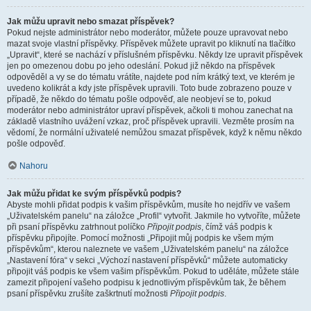
Jak můžu upravit nebo smazat příspěvek?
Pokud nejste administrátor nebo moderátor, můžete pouze upravovat nebo
mazat svoje vlastní příspěvky. Příspěvek můžete upravit po kliknutí na tlačítko
„Upravit“, které se nachází v příslušném příspěvku. Někdy lze upravit příspěvek
jen po omezenou dobu po jeho odeslání. Pokud již někdo na příspěvek
odpověděl a vy se do tématu vrátíte, najdete pod ním krátký text, ve kterém je
uvedeno kolikrát a kdy jste příspěvek upravili. Toto bude zobrazeno pouze v
případě, že někdo do tématu pošle odpověď, ale neobjeví se to, pokud
moderátor nebo administrátor upraví příspěvek, ačkoli ti mohou zanechat na
základě vlastního uvážení vzkaz, proč příspěvek upravili. Vezměte prosím na
vědomí, že normální uživatelé nemůžou smazat příspěvek, když k němu někdo
pošle odpověď.
Nahoru
Jak můžu přidat ke svým příspěvků podpis?
Abyste mohli přidat podpis k vašim příspěvkům, musíte ho nejdřív ve vašem
„Uživatelském panelu“ na záložce „Profil“ vytvořit. Jakmile ho vytvoříte, můžete
při psaní příspěvku zatrhnout políčko
Připojit podpis
, čímž váš podpis k
příspěvku připojíte. Pomocí možnosti „Připojit můj podpis ke všem mým
příspěvkům“, kterou naleznete ve vašem „Uživatelském panelu“ na záložce
„Nastavení fóra“ v sekci „Výchozí nastavení příspěvků“ můžete automaticky
připojit váš podpis ke všem vašim příspěvkům. Pokud to uděláte, můžete stále
zamezit připojení vašeho podpisu k jednotlivým příspěvkům tak, že během
psaní příspěvku zrušíte zaškrtnutí možnosti
Připojit podpis
.