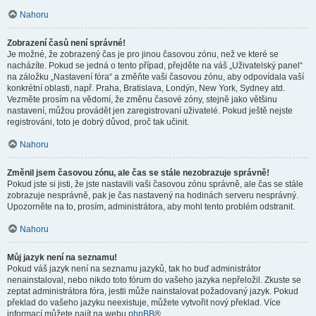
Nahoru
Zobrazení časů není správné!
Je možné, že zobrazený čas je pro jinou časovou zónu, než ve které se
nacházíte. Pokud se jedná o tento případ, přejděte na váš „Uživatelský panel“
na záložku „Nastavení fóra“ a změňte vaši časovou zónu, aby odpovídala vaší
konkrétní oblasti, např. Praha, Bratislava, Londýn, New York, Sydney atd.
Vezměte prosím na vědomí, že změnu časové zóny, stejně jako většinu
nastavení, můžou provádět jen zaregistrovaní uživatelé. Pokud ještě nejste
registrováni, toto je dobrý důvod, proč tak učinit.
Nahoru
Změnil jsem časovou zónu, ale čas se stále nezobrazuje správně!
Pokud jste si jisti, že jste nastavili vaši časovou zónu správně, ale čas se stále
zobrazuje nesprávně, pak je čas nastavený na hodinách serveru nesprávný.
Upozorněte na to, prosím, administrátora, aby mohl tento problém odstranit.
Nahoru
Můj jazyk není na seznamu!
Pokud váš jazyk není na seznamu jazyků, tak ho buď administrátor
nenainstaloval, nebo nikdo toto fórum do vašeho jazyka nepřeložil. Zkuste se
zeptat administrátora fóra, jestli může nainstalovat požadovaný jazyk. Pokud
překlad do vašeho jazyku neexistuje, můžete vytvořit nový překlad. Více
informací můžete najít na webu
phpBB
®.