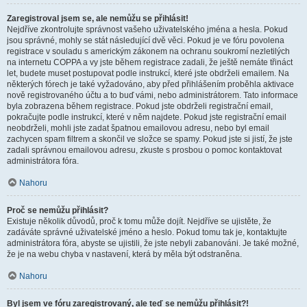
Zaregistroval jsem se, ale nemůžu se přihlásit!
Nejdříve zkontrolujte správnost vašeho uživatelského jména a hesla. Pokud
jsou správné, mohly se stát následující dvě věci. Pokud je ve fóru povolena
registrace v souladu s americkým zákonem na ochranu soukromí nezletilých
na internetu COPPA a vy jste během registrace zadali, že ještě nemáte třináct
let, budete muset postupovat podle instrukcí, které jste obdrželi emailem. Na
některých fórech je také vyžadováno, aby před přihlášením proběhla aktivace
nově registrovaného účtu a to buď vámi, nebo administrátorem. Tato informace
byla zobrazena během registrace. Pokud jste obdrželi registrační email,
pokračujte podle instrukcí, které v něm najdete. Pokud jste registrační email
neobdrželi, mohli jste zadat špatnou emailovou adresu, nebo byl email
zachycen spam filtrem a skončil ve složce se spamy. Pokud jste si jistí, že jste
zadali správnou emailovou adresu, zkuste s prosbou o pomoc kontaktovat
administrátora fóra.
Nahoru
Proč se nemůžu přihlásit?
Existuje několik důvodů, proč k tomu může dojít. Nejdříve se ujistěte, že
zadáváte správné uživatelské jméno a heslo. Pokud tomu tak je, kontaktujte
administrátora fóra, abyste se ujistili, že jste nebyli zabanováni. Je také možné,
že je na webu chyba v nastavení, která by měla být odstraněna.
Nahoru
Byl jsem ve fóru zaregistrovaný, ale teď se nemůžu přihlásit?!