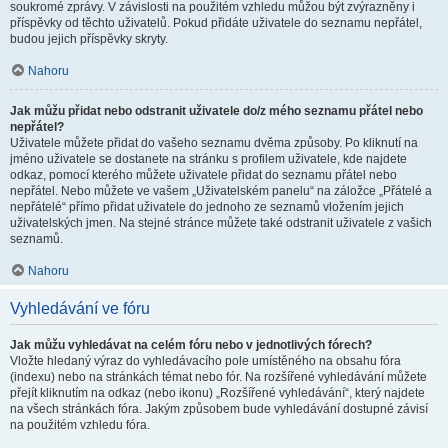
soukromé zprávy. V závislosti na použitém vzhledu můžou být zvýrazněny i
příspěvky od těchto uživatelů. Pokud přidáte uživatele do seznamu nepřátel,
budou jejich příspěvky skryty.
Nahoru
Jak můžu přidat nebo odstranit uživatele do/z mého seznamu přátel nebo
nepřátel?
Uživatele můžete přidat do vašeho seznamu dvěma způsoby. Po kliknutí na
jméno uživatele se dostanete na stránku s profilem uživatele, kde najdete
odkaz, pomocí kterého můžete uživatele přidat do seznamu přátel nebo
nepřátel. Nebo můžete ve vašem „Uživatelském panelu“ na záložce „Přátelé a
nepřátelé“ přímo přidat uživatele do jednoho ze seznamů vložením jejich
uživatelských jmen. Na stejné stránce můžete také odstranit uživatele z vašich
seznamů.
Nahoru
Vyhledávání ve fóru
Jak můžu vyhledávat na celém fóru nebo v jednotlivých fórech?
Vložte hledaný výraz do vyhledávacího pole umístěného na obsahu fóra
(indexu) nebo na stránkách témat nebo fór. Na rozšířené vyhledávání můžete
přejít kliknutím na odkaz (nebo ikonu) „Rozšířené vyhledávání“, který najdete
na všech stránkách fóra. Jakým způsobem bude vyhledávání dostupné závisí
na použitém vzhledu fóra.