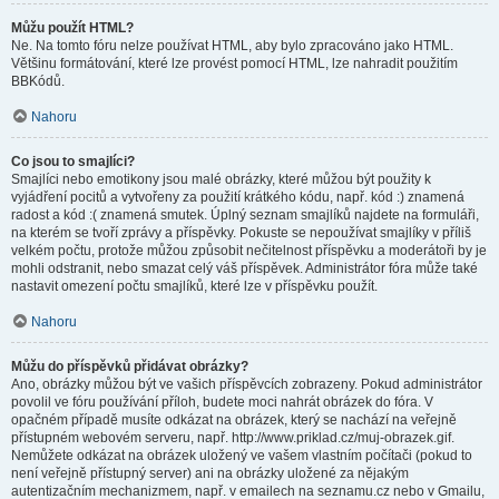
Můžu použít HTML?
Ne. Na tomto fóru nelze používat HTML, aby bylo zpracováno jako HTML.
Většinu formátování, které lze provést pomocí HTML, lze nahradit použitím
BBKódů.
Nahoru
Co jsou to smajlíci?
Smajlíci nebo emotikony jsou malé obrázky, které můžou být použity k
vyjádření pocitů a vytvořeny za použití krátkého kódu, např. kód :) znamená
radost a kód :( znamená smutek. Úplný seznam smajlíků najdete na formuláři,
na kterém se tvoří zprávy a příspěvky. Pokuste se nepoužívat smajlíky v příliš
velkém počtu, protože můžou způsobit nečitelnost příspěvku a moderátoři by je
mohli odstranit, nebo smazat celý váš příspěvek. Administrátor fóra může také
nastavit omezení počtu smajlíků, které lze v příspěvku použít.
Nahoru
Můžu do příspěvků přidávat obrázky?
Ano, obrázky můžou být ve vašich příspěvcích zobrazeny. Pokud administrátor
povolil ve fóru používání příloh, budete moci nahrát obrázek do fóra. V
opačném případě musíte odkázat na obrázek, který se nachází na veřejně
přístupném webovém serveru, např. http://www.priklad.cz/muj-obrazek.gif.
Nemůžete odkázat na obrázek uložený ve vašem vlastním počítači (pokud to
není veřejně přístupný server) ani na obrázky uložené za nějakým
autentizačním mechanizmem, např. v emailech na seznamu.cz nebo v Gmailu,