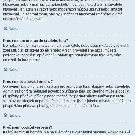
hlasování nebo v něm upravit jakoukoliv možnost. Pokud ale již uživatelé
hlasovali, jen administrátoři nebo moderátoři můžou upravit nebo smazat
hlasování. To zabrání tomu, aby byly možnosti hlasování změněny v ještě
neukončeném hlasování.
Nahoru
Proč nemám přístup do určitého fóra?
Do některých fór mají přístup jen určití uživatelé nebo skupiny. Abyste je mohli
zobrazit, číst, přispívat do nich nebo v nich provádět jiné akce, můžete
potřebovat speciální oprávnění. Kontaktujte administrátora fóra, aby vám
umožnil do fóra přístup.
Nahoru
Proč nemůžu posílat přílohy?
Oprávnění pro přílohy se nastavují pro jednotlivá fóra, skupiny nebo uživatele.
Administrátor fóra nemusel povolit do určitého fóra, do kterého můžete posílat
příspěvky, přidávat přílohy, nebo možná, že posílat přílohy můžou jen určité
skupiny, do kterých nepatříte. Pokud si nejste jisti, z jakého důvodu nemůžete k
příspěvkům přidávat přílohy, kontaktujte administrátora fóra.
Nahoru
Proč jsem obdržel varování?
Každý administrátor fóra má na svém fóru svoje vlastní pravidla. Pokud nějaké