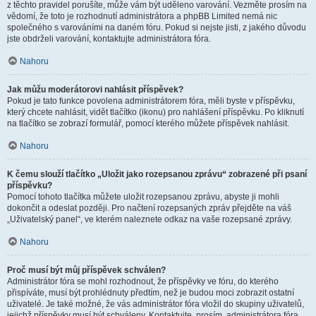
z těchto pravidel porušíte, může vám být uděleno varování. Vezměte prosím na
vědomí, že toto je rozhodnutí administrátora a phpBB Limited nemá nic
společného s varováními na daném fóru. Pokud si nejste jisti, z jakého důvodu
jste obdrželi varování, kontaktujte administrátora fóra.
Nahoru
Jak můžu moderátorovi nahlásit příspěvek?
Pokud je tato funkce povolena administrátorem fóra, měli byste v příspěvku,
který chcete nahlásit, vidět tlačítko (ikonu) pro nahlášení příspěvku. Po kliknutí
na tlačítko se zobrazí formulář, pomocí kterého můžete příspěvek nahlásit.
Nahoru
K čemu slouží tlačítko „Uložit jako rozepsanou zprávu“ zobrazené při psaní
příspěvku?
Pomocí tohoto tlačítka můžete uložit rozepsanou zprávu, abyste ji mohli
dokončit a odeslat později. Pro načtení rozepsaných zpráv přejděte na váš
„Uživatelský panel“, ve kterém naleznete odkaz na vaše rozepsané zprávy.
Nahoru
Proč musí být můj příspěvek schválen?
Administrátor fóra se mohl rozhodnout, že příspěvky ve fóru, do kterého
přispíváte, musí být prohlédnuty předtím, než je budou moci zobrazit ostatní
uživatelé. Je také možné, že vás administrátor fóra vložil do skupiny uživatelů,
jejichž příspěvky musí být schváleny. Kontaktujte, prosím, administrátora fóra