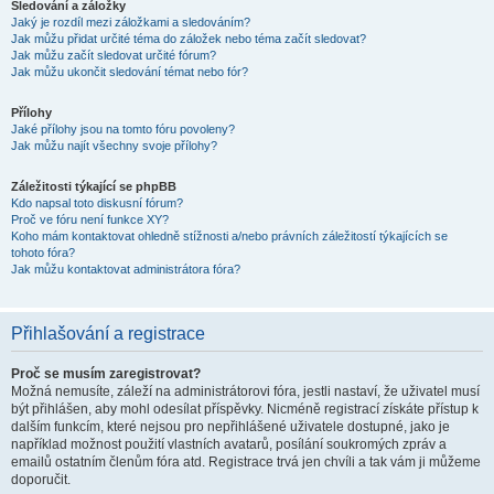
Sledování a záložky
Jaký je rozdíl mezi záložkami a sledováním?
Jak můžu přidat určité téma do záložek nebo téma začít sledovat?
Jak můžu začít sledovat určité fórum?
Jak můžu ukončit sledování témat nebo fór?
Přílohy
Jaké přílohy jsou na tomto fóru povoleny?
Jak můžu najít všechny svoje přílohy?
Záležitosti týkající se phpBB
Kdo napsal toto diskusní fórum?
Proč ve fóru není funkce XY?
Koho mám kontaktovat ohledně stížnosti a/nebo právních záležitostí týkajících se
tohoto fóra?
Jak můžu kontaktovat administrátora fóra?
Přihlašování a registrace
Proč se musím zaregistrovat?
Možná nemusíte, záleží na administrátorovi fóra, jestli nastaví, že uživatel musí
být přihlášen, aby mohl odesílat příspěvky. Nicméně registrací získáte přístup k
dalším funkcím, které nejsou pro nepřihlášené uživatele dostupné, jako je
například možnost použití vlastních avatarů, posílání soukromých zpráv a
emailů ostatním členům fóra atd. Registrace trvá jen chvíli a tak vám ji můžeme
doporučit.