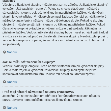
skupiny?
Všechny uživatelské skupiny můžete zobrazit na záložce „Uživatelské skupiny“
ve vašem „Uživatelském panelu“. Pokud se chcete stát členem některé z
uživatelských skupin, pokračujte kliknutím na příslušné tlačítko. Ne do všech
skupin je volný přístup. V některých se musí žádost o členství schválit, některé
můžou být uzavřené a některé můžou být dokonce skryté. Pokud je skupiny
otevřená, můžete se stát jejím členem po kliknutí na příslušné tlačítko. Pokud
členství ve skupině vyžaduje schválení, můžete o ně požádat kliknutím na
příslušné tlačítko. Vedoucí uživatelské skupiny bude muset schválit vaši žádost
a může se vás zeptat, proč se chcete stát členem skupiny. Neobtěžujte, prosím,
vedoucího skupiny v případě, že zamítne vaši žádost - určitě pro to bude mít
svoje důvody.
Nahoru
Jak se můžu stát vedoucím skupiny?
Vedoucí skupiny je obvykle určen administrátorem fóra při vytváření skupiny.
Pokud máte zájem o vytvoření uživatelské skupiny, měli byste nejdříve
kontaktovat administrátora fóra - zkuste mu poslat soukromou zprávu.
Nahoru
Proč mají některé uživatelské skupiny jinou barvu?
Je možné, že administrátor fóra přiřadil k členům určitých skupin nějakou
barvu, aby bylo jednodušší identifikovat členy těchto skupin.
Nahoru