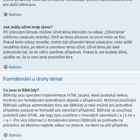
pro další informace.
Nahoru
Jak můžu oživit moje téma?
Při zobrazení tématu můžete oživit téma kliknutím na odkaz „Oživit téma“
(většinou naspodu stránky), čímž se téma přesune na první místo ve fóru.
Pokud tento odkaz nevidíte, mohlo být oživování témat zakázáno, nebo ještě
neuběhla doba, po které je povoleno téma oživit. Oživit téma jde také
jednoduše tak, že do něho odešlete příspěvek. Pokud to ale budete dělat,
ujistěte se, že to není proti pravidlům fóra.
Nahoru
Formátování a druhy témat
Co jsou to BBKódy?
BBKódy jsou speciální implementace HTML jazyka, které poskytují velkou
kontrolu pro formátování jednotlivých objektů v příspěvcích. Možnost používání
BBKódů uděluje administrátor fóra, ale BBKódy je také možné pro jednotlivé
příspěvky zakázat ve formuláři pro odesílání příspěvků. BBKódy se používají
podobně jako HTML, ale tagy jsou uzavřeny v hranatých závorkách [ a ] a ne v
< a >. Pro více informací o formátování pomocí BBKódů se podívejte na
průvodce, ke kterému najdete odkaz na stránce, na které se píší příspěvky.
Nahoru