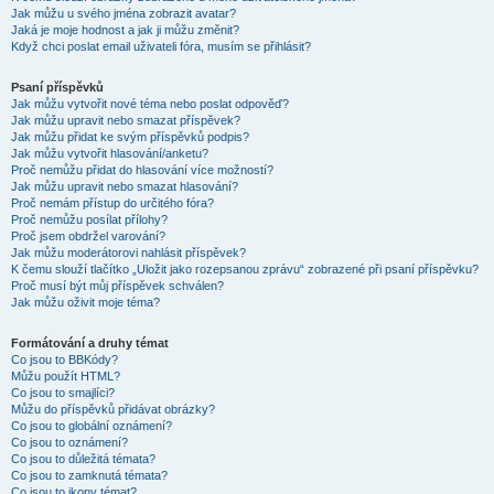
Jak můžu u svého jména zobrazit avatar?
Jaká je moje hodnost a jak ji můžu změnit?
Když chci poslat email uživateli fóra, musím se přihlásit?
Psaní příspěvků
Jak můžu vytvořit nové téma nebo poslat odpověď?
Jak můžu upravit nebo smazat příspěvek?
Jak můžu přidat ke svým příspěvků podpis?
Jak můžu vytvořit hlasování/anketu?
Proč nemůžu přidat do hlasování více možností?
Jak můžu upravit nebo smazat hlasování?
Proč nemám přístup do určitého fóra?
Proč nemůžu posílat přílohy?
Proč jsem obdržel varování?
Jak můžu moderátorovi nahlásit příspěvek?
K čemu slouží tlačítko „Uložit jako rozepsanou zprávu“ zobrazené při psaní příspěvku?
Proč musí být můj příspěvek schválen?
Jak můžu oživit moje téma?
Formátování a druhy témat
Co jsou to BBKódy?
Můžu použít HTML?
Co jsou to smajlíci?
Můžu do příspěvků přidávat obrázky?
Co jsou to globální oznámení?
Co jsou to oznámení?
Co jsou to důležitá témata?
Co jsou to zamknutá témata?
Co jsou to ikony témat?