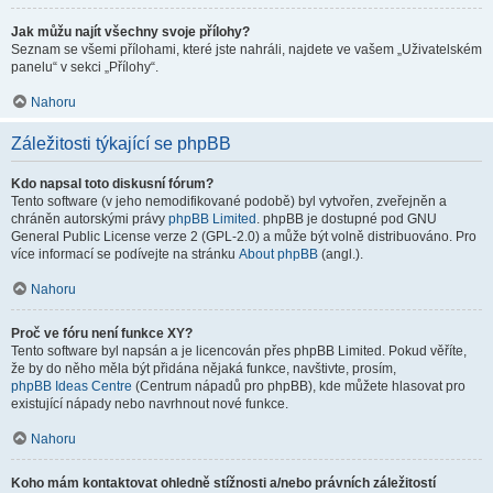
Jak můžu najít všechny svoje přílohy?
Seznam se všemi přílohami, které jste nahráli, najdete ve vašem „Uživatelském
panelu“ v sekci „Přílohy“.
Nahoru
Záležitosti týkající se phpBB
Kdo napsal toto diskusní fórum?
Tento software (v jeho nemodifikované podobě) byl vytvořen, zveřejněn a
chráněn autorskými právy
phpBB Limited
. phpBB je dostupné pod GNU
General Public License verze 2 (GPL-2.0) a může být volně distribuováno. Pro
více informací se podívejte na stránku
About phpBB
(angl.).
Nahoru
Proč ve fóru není funkce XY?
Tento software byl napsán a je licencován přes phpBB Limited. Pokud věříte,
že by do něho měla být přidána nějaká funkce, navštivte, prosím,
phpBB Ideas Centre
(Centrum nápadů pro phpBB), kde můžete hlasovat pro
existující nápady nebo navrhnout nové funkce.
Nahoru
Koho mám kontaktovat ohledně stížnosti a/nebo právních záležitostí