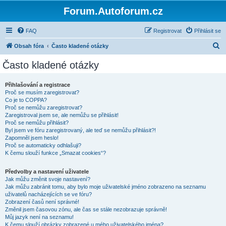
Forum.Autoforum.cz
FAQ
Registrovat
Přihlásit se
H
Obsah fóra
Často kladené otázky
l
Často kladené otázky
e
d
Přihlašování a registrace
Proč se musím zaregistrovat?
a
Co je to COPPA?
t
Proč se nemůžu zaregistrovat?
Zaregistroval jsem se, ale nemůžu se přihlásit!
Proč se nemůžu přihlásit?
Byl jsem ve fóru zaregistrovaný, ale teď se nemůžu přihlásit?!
Zapomněl jsem heslo!
Proč se automaticky odhlašuji?
K čemu slouží funkce „Smazat cookies“?
Předvolby a nastavení uživatele
Jak můžu změnit svoje nastavení?
Jak můžu zabránit tomu, aby bylo moje uživatelské jméno zobrazeno na seznamu
uživatelů nacházejících se ve fóru?
Zobrazení časů není správné!
Změnil jsem časovou zónu, ale čas se stále nezobrazuje správně!
Můj jazyk není na seznamu!
K čemu slouží obrázky zobrazené u mého uživatelského jména?