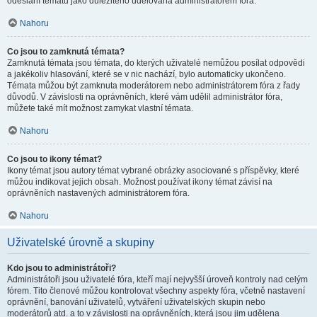
odeslání tématu jako důležitého udělována administrátorem fóra.
Nahoru
Co jsou to zamknutá témata?
Zamknutá témata jsou témata, do kterých uživatelé nemůžou posílat odpovědi
a jakékoliv hlasování, které se v nic nachází, bylo automaticky ukončeno.
Témata můžou být zamknuta moderátorem nebo administrátorem fóra z řady
důvodů. V závislosti na oprávněních, které vám udělil administrátor fóra,
můžete také mít možnost zamykat vlastní témata.
Nahoru
Co jsou to ikony témat?
Ikony témat jsou autory témat vybrané obrázky asociované s příspěvky, které
můžou indikovat jejich obsah. Možnost používat ikony témat závisí na
oprávněních nastavených administrátorem fóra.
Nahoru
Uživatelské úrovně a skupiny
Kdo jsou to administrátoři?
Administrátoři jsou uživatelé fóra, kteří mají nejvyšší úroveň kontroly nad celým
fórem. Tito členové můžou kontrolovat všechny aspekty fóra, včetně nastavení
oprávnění, banování uživatelů, vytváření uživatelských skupin nebo
moderátorů atd. a to v závislosti na oprávněních, která jsou jim udělena