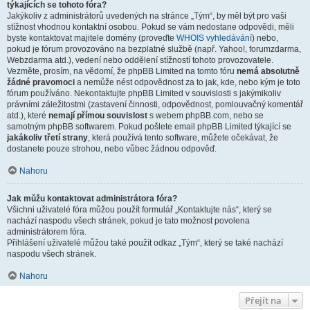
týkajících se tohoto fóra?
Jakýkoliv z administrátorů uvedených na stránce „Tým“, by měl být pro vaši
stížnost vhodnou kontaktní osobou. Pokud se vám nedostane odpovědi, měli
byste kontaktovat majitele domény (proveďte
WHOIS vyhledávání
) nebo,
pokud je fórum provozováno na bezplatné službě (např. Yahoo!, forumzdarma,
Webzdarma atd.), vedení nebo oddělení stížností tohoto provozovatele.
Vezměte, prosím, na vědomí, že phpBB Limited na tomto fóru
nemá absolutně
žádné pravomoci
a nemůže nést odpovědnost za to jak, kde, nebo kým je toto
fórum používáno. Nekontaktujte phpBB Limited v souvislosti s jakýmikoliv
právními záležitostmi (zastavení činnosti, odpovědnost, pomlouvačný komentář
atd.), které
nemají přímou souvislost
s webem phpBB.com, nebo se
samotným phpBB softwarem. Pokud pošlete email phpBB Limited týkající se
jakákoliv třetí strany
, která používá tento software, můžete očekávat, že
dostanete pouze strohou, nebo vůbec žádnou odpověď.
Nahoru
Jak můžu kontaktovat administrátora fóra?
Všichni uživatelé fóra můžou použít formulář „Kontaktujte nás“, který se
nachází naspodu všech stránek, pokud je tato možnost povolena
administrátorem fóra.
Přihlášení uživatelé můžou také použít odkaz „Tým“, který se také nachází
naspodu všech stránek.
Nahoru
Přejít na