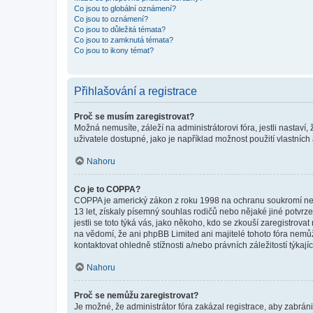
Co jsou to globální oznámení?
Co jsou to oznámení?
Co jsou to důležitá témata?
Co jsou to zamknutá témata?
Co jsou to ikony témat?
Přihlašování a registrace
Proč se musím zaregistrovat?
Možná nemusíte, záleží na administrátorovi fóra, jestli nastaví,
uživatele dostupné, jako je například možnost použití vlastních
Nahoru
Co je to COPPA?
COPPA je americký zákon z roku 1998 na ochranu soukromí nezl
13 let, získaly písemný souhlas rodičů nebo nějaké jiné potvrze
jestli se toto týká vás, jako někoho, kdo se zkouší zaregistro
na vědomí, že ani phpBB Limited ani majitelé tohoto fóra nem
kontaktovat ohledně stížnosti a/nebo právních záležitostí týkajíc
Nahoru
Proč se nemůžu zaregistrovat?
Je možné, že administrátor fóra zakázal registrace, aby zabrán