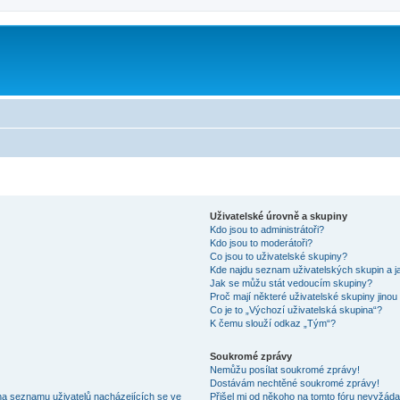
Uživatelské úrovně a skupiny
Kdo jsou to administrátoři?
Kdo jsou to moderátoři?
Co jsou to uživatelské skupiny?
Kde najdu seznam uživatelských skupin a j
Jak se můžu stát vedoucím skupiny?
Proč mají některé uživatelské skupiny jinou
Co je to „Výchozí uživatelská skupina“?
K čemu slouží odkaz „Tým“?
Soukromé zprávy
Nemůžu posílat soukromé zprávy!
Dostávám nechtěné soukromé zprávy!
na seznamu uživatelů nacházejících se ve
Přišel mi od někoho na tomto fóru nevyžáda