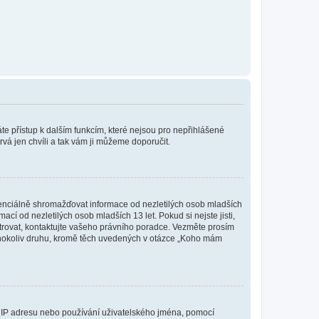
káte přístup k dalším funkcím, které nejsou pro nepřihlášené
rvá jen chvíli a tak vám ji můžeme doporučit.
enciálně shromažďovat informace od nezletilých osob mladších
í od nezletilých osob mladších 13 let. Pokud si nejste jisti,
istrovat, kontaktujte vašeho právního poradce. Vezměte prosím
kéhokoliv druhu, kromě těch uvedených v otázce „Koho mám
ši IP adresu nebo používání uživatelského jména, pomocí