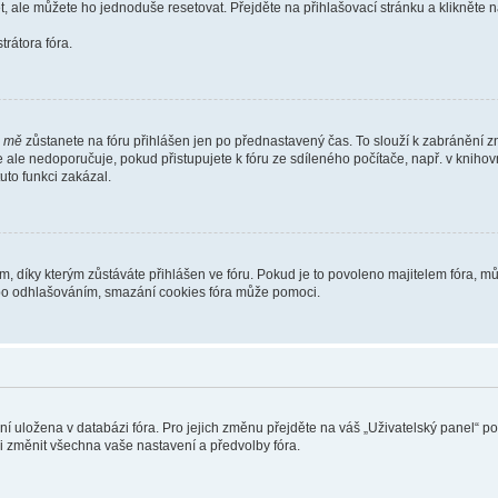
t, ale můžete ho jednoduše resetovat. Přejděte na přihlašovací stránku a klikněte
rátora fóra.
i mě
zůstanete na fóru přihlášen jen po přednastavený čas. To slouží k zabránění zn
se ale nedoporučuje, pokud přistupujete k fóru ze sdíleného počítače, např. v kniho
tuto funkci zakázal.
díky kterým zůstáváte přihlášen ve fóru. Pokud je to povoleno majitelem fóra, můž
nebo odhlašováním, smazání cookies fóra může pomoci.
ení uložena v databázi fóra. Pro jejich změnu přejděte na váš „Uživatelský panel“ p
i změnit všechna vaše nastavení a předvolby fóra.