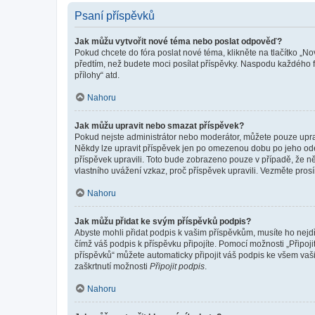
Psaní příspěvků
Jak můžu vytvořit nové téma nebo poslat odpověď?
Pokud chcete do fóra poslat nové téma, klikněte na tlačítko „No
předtím, než budete moci posílat příspěvky. Naspodu každého fó
přílohy“ atd.
Nahoru
Jak můžu upravit nebo smazat příspěvek?
Pokud nejste administrátor nebo moderátor, můžete pouze upravo
Někdy lze upravit příspěvek jen po omezenou dobu po jeho odesl
příspěvek upravili. Toto bude zobrazeno pouze v případě, že n
vlastního uvážení vzkaz, proč příspěvek upravili. Vezměte pr
Nahoru
Jak můžu přidat ke svým příspěvků podpis?
Abyste mohli přidat podpis k vašim příspěvkům, musíte ho nejdří
čímž váš podpis k příspěvku připojíte. Pomocí možnosti „Připo
příspěvků“ můžete automaticky připojit váš podpis ke všem vaš
zaškrtnutí možnosti
Připojit podpis
.
Nahoru