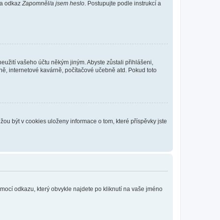
 na odkaz
Zapomněl/a jsem heslo
. Postupujte podle instrukcí a
eužití vašeho účtu někým jiným. Abyste zůstali přihlášeni,
vně, internetové kavárně, počítačové učebně atd. Pokud toto
ou být v cookies uloženy informace o tom, které příspěvky jste
omocí odkazu, který obvykle najdete po kliknutí na vaše jméno