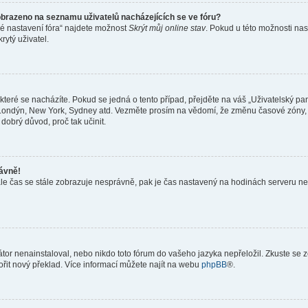
obrazeno na seznamu uživatelů nacházejících se ve fóru?
né nastavení fóra“ najdete možnost
Skrýt můj online stav
. Pokud u této možnosti nas
rytý uživatel.
teré se nacházíte. Pokud se jedná o tento případ, přejděte na váš „Uživatelský pa
a, Londýn, New York, Sydney atd. Vezměte prosím na vědomí, že změnu časové zóny, 
 dobrý důvod, proč tak učinit.
rávně!
ě, ale čas se stále zobrazuje nesprávně, pak je čas nastavený na hodinách serveru 
or nenainstaloval, nebo nikdo toto fórum do vašeho jazyka nepřeložil. Zkuste se ze
ořit nový překlad. Více informací můžete najít na webu
phpBB
®.