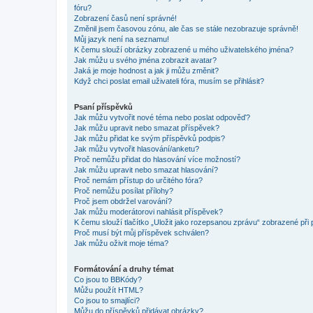
fóru?
Zobrazení časů není správné!
Změnil jsem časovou zónu, ale čas se stále nezobrazuje správně!
Můj jazyk není na seznamu!
K čemu slouží obrázky zobrazené u mého uživatelského jména?
Jak můžu u svého jména zobrazit avatar?
Jaká je moje hodnost a jak ji můžu změnit?
Když chci poslat email uživateli fóra, musím se přihlásit?
Psaní příspěvků
Jak můžu vytvořit nové téma nebo poslat odpověď?
Jak můžu upravit nebo smazat příspěvek?
Jak můžu přidat ke svým příspěvků podpis?
Jak můžu vytvořit hlasování/anketu?
Proč nemůžu přidat do hlasování více možností?
Jak můžu upravit nebo smazat hlasování?
Proč nemám přístup do určitého fóra?
Proč nemůžu posílat přílohy?
Proč jsem obdržel varování?
Jak můžu moderátorovi nahlásit příspěvek?
K čemu slouží tlačítko „Uložit jako rozepsanou zprávu“ zobrazené při
Proč musí být můj příspěvek schválen?
Jak můžu oživit moje téma?
Formátování a druhy témat
Co jsou to BBKódy?
Můžu použít HTML?
Co jsou to smajlíci?
Můžu do příspěvků přidávat obrázky?