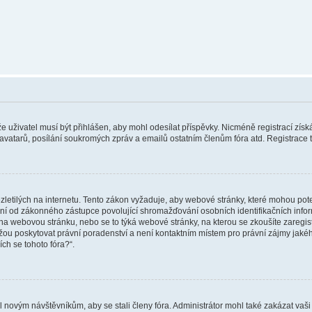
 že uživatel musí být přihlášen, aby mohl odesílat příspěvky. Nicméně registrací zís
 avatarů, posílání soukromých zpráv a emailů ostatním členům fóra atd. Registrace t
etilých na internetu. Tento zákon vyžaduje, aby webové stránky, které mohou pot
ní od zákonného zástupce povolující shromažďování osobních identifikačních informac
vat na webovou stránku, nebo se to týká webové stránky, na kterou se zkoušíte zareg
ůžou poskytovat právní poradenství a není kontaktním místem pro právní zájmy ja
ích se tohoto fóra?“.
il novým návštěvníkům, aby se stali členy fóra. Administrátor mohl také zakázat va