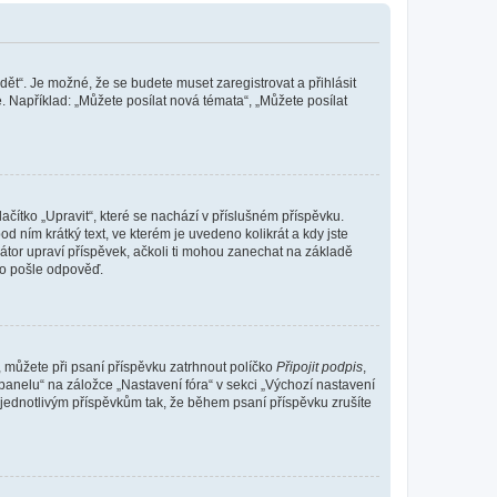
dět“. Je možné, že se budete muset zaregistrovat a přihlásit
 Například: „Můžete posílat nová témata“, „Můžete posílat
čítko „Upravit“, které se nachází v příslušném příspěvku.
 ním krátký text, ve kterém je uvedeno kolikrát a kdy jste
átor upraví příspěvek, ačkoli ti mohou zanechat na základě
do pošle odpověď.
e, můžete při psaní příspěvku zatrhnout políčko
Připojit podpis
,
anelu“ na záložce „Nastavení fóra“ v sekci „Výchozí nastavení
 jednotlivým příspěvkům tak, že během psaní příspěvku zrušíte