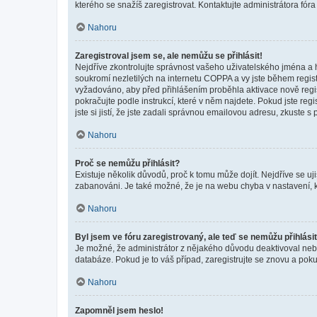
kterého se snažíš zaregistrovat. Kontaktujte administrátora fór
Nahoru
Zaregistroval jsem se, ale nemůžu se přihlásit!
Nejdříve zkontrolujte správnost vašeho uživatelského jména a 
soukromí nezletilých na internetu COPPA a vy jste během registr
vyžadováno, aby před přihlášením proběhla aktivace nově regis
pokračujte podle instrukcí, které v něm najdete. Pokud jste re
jste si jistí, že jste zadali správnou emailovou adresu, zkuste 
Nahoru
Proč se nemůžu přihlásit?
Existuje několik důvodů, proč k tomu může dojít. Nejdříve se ujis
zabanováni. Je také možné, že je na webu chyba v nastavení, k
Nahoru
Byl jsem ve fóru zaregistrovaný, ale teď se nemůžu přihlásit
Je možné, že administrátor z nějakého důvodu deaktivoval nebo 
databáze. Pokud je to váš případ, zaregistrujte se znovu a pokus
Nahoru
Zapomněl jsem heslo!