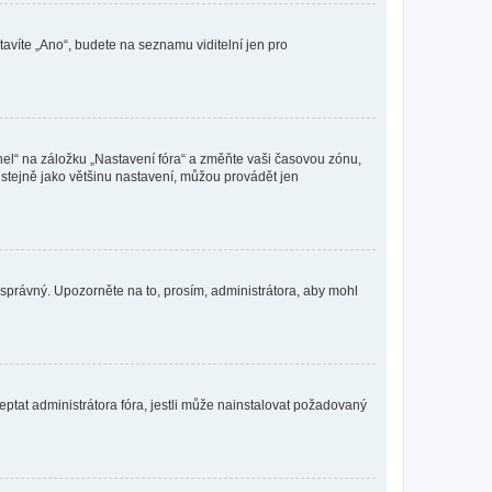
tavíte „Ano“, budete na seznamu viditelní jen pro
nel“ na záložku „Nastavení fóra“ a změňte vaši časovou zónu,
stejně jako většinu nastavení, můžou provádět jen
nesprávný. Upozorněte na to, prosím, administrátora, aby mohl
ptat administrátora fóra, jestli může nainstalovat požadovaný