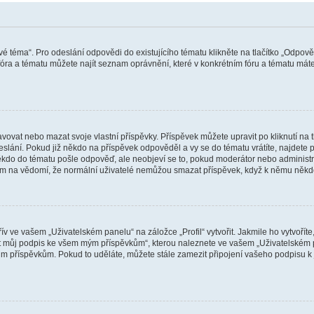
vé téma“. Pro odeslání odpovědi do existujícího tématu klikněte na tlačítko „Odpově
ra a tématu můžete najít seznam oprávnění, které v konkrétním fóru a tématu máte.
vat nebo mazat svoje vlastní příspěvky. Příspěvek můžete upravit po kliknutí na tla
ání. Pokud již někdo na příspěvek odpověděl a vy se do tématu vrátíte, najdete pod
ěkdo do tématu pošle odpověď, ale neobjeví se to, pokud moderátor nebo administr
osím na vědomí, že normální uživatelé nemůžou smazat příspěvek, když k němu něk
v ve vašem „Uživatelském panelu“ na záložce „Profil“ vytvořit. Jakmile ho vytvořít
jit můj podpis ke všem mým příspěvkům“, kterou naleznete ve vašem „Uživatelském p
im příspěvkům. Pokud to uděláte, můžete stále zamezit připojení vašeho podpisu k