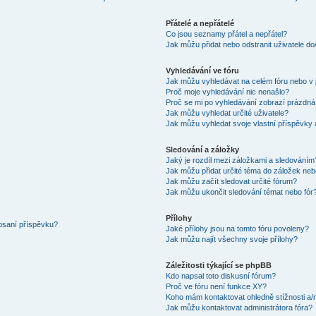
Přátelé a nepřátelé
Co jsou seznamy přátel a nepřátel?
Jak můžu přidat nebo odstranit uživatele d
Vyhledávání ve fóru
Jak můžu vyhledávat na celém fóru nebo v 
Proč moje vyhledávání nic nenašlo?
Proč se mi po vyhledávání zobrazí prázdná
Jak můžu vyhledat určité uživatele?
Jak můžu vyhledat svoje vlastní příspěvky
Sledování a záložky
Jaký je rozdíl mezi záložkami a sledováním
Jak můžu přidat určité téma do záložek neb
Jak můžu začít sledovat určité fórum?
Jak můžu ukončit sledování témat nebo fór
Přílohy
 psaní příspěvku?
Jaké přílohy jsou na tomto fóru povoleny?
Jak můžu najít všechny svoje přílohy?
Záležitosti týkající se phpBB
Kdo napsal toto diskusní fórum?
Proč ve fóru není funkce XY?
Koho mám kontaktovat ohledně stížnosti a/ne
Jak můžu kontaktovat administrátora fóra?