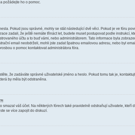
a a požádejte ho o pomoc.
hesla. Pokud jsou správné, mohly se stát následující dvě věci. Pokud je ve fóru 
ace zadali, že ještě nemáte třináct let, budete muset postupovat podle instrukcí, kt
trovaného účtu a to buď vámi, nebo administrátorem. Tato informace byla zobrazena
gistrační email neobdrželi, mohli jste zadat špatnou emailovou adresu, nebo byl em
s prosbou o pomoc kontaktovat administrátora fóra.
těte, že zadáváte správné uživatelské jméno a heslo. Pokud tomu tak je, kontaktujte a
terá by měla být odstraněna.
?!
smazal váš účet. Na některých fórech také pravidelně odstraňují uživatele, kteří d
te se více zapojit do diskuzí.