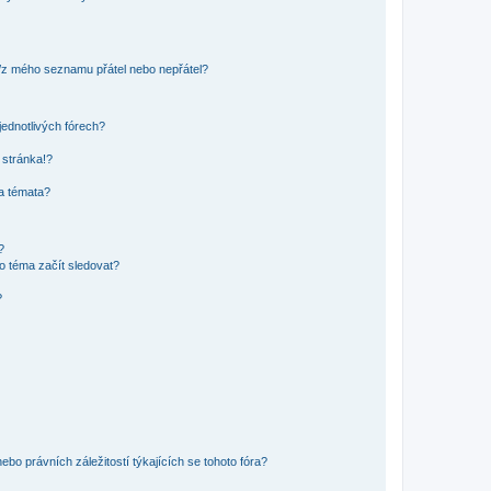
o/z mého seznamu přátel nebo nepřátel?
jednotlivých fórech?
 stránka!?
 a témata?
?
o téma začít sledovat?
?
bo právních záležitostí týkajících se tohoto fóra?