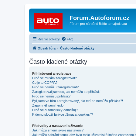
Forum.Autoforum.cz
Fórum pro náročné řidiče a majitele aut
Rychlé odkazy
FAQ
Obsah fóra
Často kladené otázky
Často kladené otázky
Přihlašování a registrace
Proč se musím zaregistrovat?
Co je to COPPA?
Proč se nemůžu zaregistrovat?
Zaregistroval jsem se, ale nemůžu se přihlásit!
Proč se nemůžu přihlásit?
Byl jsem ve fóru zaregistrovaný, ale teď se nemůžu přihlásit?!
Zapomněl jsem heslo!
Proč se automaticky odhlašuji?
K čemu slouží funkce „Smazat cookies“?
Předvolby a nastavení uživatele
Jak můžu změnit svoje nastavení?
Jak můžu zabránit tomu, aby bylo moje uživatelské jméno zobrazeno 