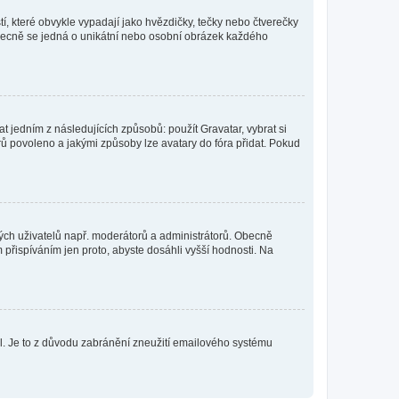
í, které obvykle vypadají jako hvězdičky, tečky nebo čtverečky
 a obecně se jedná o unikátní nebo osobní obrázek každého
t jedním z následujících způsobů: použít Gravatar, vybrat si
tarů povoleno a jakými způsoby lze avatary do fóra přidat. Pokud
itých uživatelů např. moderátorů a administrátorů. Obecně
přispíváním jen proto, abyste dosáhli vyšší hodnosti. Na
lil. Je to z důvodu zabránění zneužití emailového systému