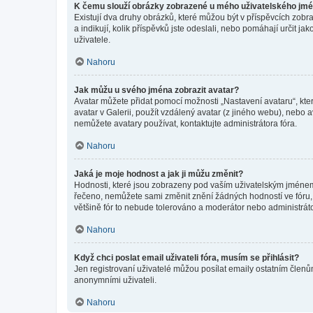
K čemu slouží obrázky zobrazené u mého uživatelského jm
Existují dva druhy obrázků, které můžou být v příspěvcích zobr
a indikují, kolik příspěvků jste odeslali, nebo pomáhají určit 
uživatele.
Nahoru
Jak můžu u svého jména zobrazit avatar?
Avatar můžete přidat pomocí možnosti „Nastavení avataru“, kter
avatar v Galerii, použít vzdálený avatar (z jiného webu), nebo a
nemůžete avatary používat, kontaktujte administrátora fóra.
Nahoru
Jaká je moje hodnost a jak ji můžu změnit?
Hodnosti, které jsou zobrazeny pod vaším uživatelským jménem, i
řečeno, nemůžete sami změnit znění žádných hodností ve fóru, 
většině fór to nebude tolerováno a moderátor nebo administrát
Nahoru
Když chci poslat email uživateli fóra, musím se přihlásit?
Jen registrovaní uživatelé můžou posílat emaily ostatním členům
anonymními uživateli.
Nahoru