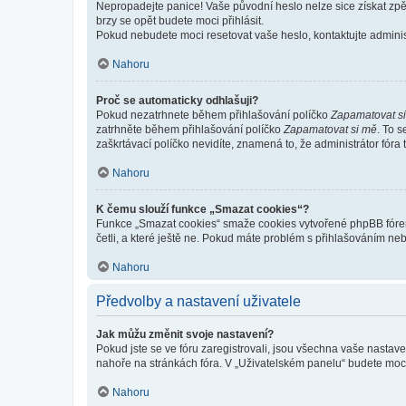
Nepropadejte panice! Vaše původní heslo nelze sice získat zpě
brzy se opět budete moci přihlásit.
Pokud nebudete moci resetovat vaše heslo, kontaktujte administ
Nahoru
Proč se automaticky odhlašuji?
Pokud nezatrhnete během přihlašování políčko
Zapamatovat s
zatrhněte během přihlašování políčko
Zapamatovat si mě
. To 
zaškrtávací políčko nevidíte, znamená to, že administrátor fóra 
Nahoru
K čemu slouží funkce „Smazat cookies“?
Funkce „Smazat cookies“ smaže cookies vytvořené phpBB fórem, 
četli, a které ještě ne. Pokud máte problém s přihlašováním 
Nahoru
Předvolby a nastavení uživatele
Jak můžu změnit svoje nastavení?
Pokud jste se ve fóru zaregistrovali, jsou všechna vaše nastav
nahoře na stránkách fóra. V „Uživatelském panelu“ budete moc
Nahoru