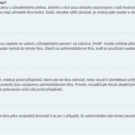
éna?
azeny u uživatelského jména. Jedním z nich jsou obrázky asociované s vaší hodnost
jakou mají uživatelé fóra funkci. Další, obvykle větší obrázek, je známý jako avatar
ou najdete ve vašem „Uživatelském panelu“ na záložce „Profil“. Avatar můžete přida
vatar nahrát do tohoto fóra. Záleží na administrátorovi fóra, jestli je používání ava
ndikují počet příspěvků, které jste do fóra odeslali, nebo slouží k identifikaci urč
protože jsou nastaveny administrátorem fóra. Prosím, nezatěžujte fórum zbytečným 
or jednoduše sníží váš počet příspěvků.
 fóra přes vestavěný formulář a to jen v případě, že administrátor tuto funkci povo