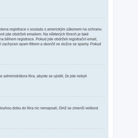
povolena registrace v souladu s americkým zákonem na ochranu
eré jste obdrželi emailem. Na některých fórech je také
 během registrace. Pokud jste obdrželi registrační email,
ail zachycen spam filtrem a skončil ve složce se spamy. Pokud
dministrátora fóra, abyste se ujistili, že jste nebyli
louhou dobu do fóra nic nenapsali, čímž se zmenší velikost