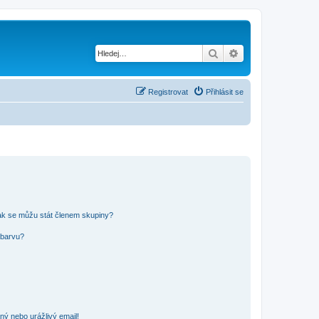
Hledat
Pokročilé hledání
Registrovat
Přihlásit se
ak se můžu stát členem skupiny?
 barvu?
ný nebo urážlivý email!