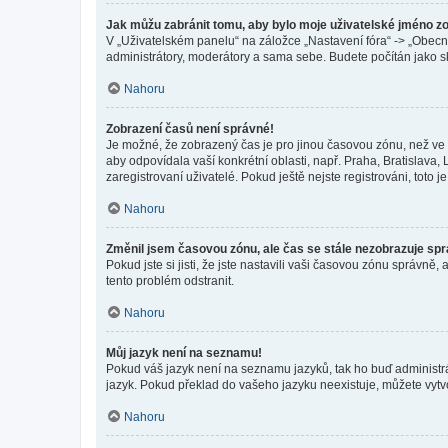
Jak můžu zabránit tomu, aby bylo moje uživatelské jméno z
V „Uživatelském panelu“ na záložce „Nastavení fóra“ -> „Obec
administrátory, moderátory a sama sebe. Budete počítán jako sk
Nahoru
Zobrazení časů není správné!
Je možné, že zobrazený čas je pro jinou časovou zónu, než ve k
aby odpovídala vaší konkrétní oblasti, např. Praha, Bratislav
zaregistrovaní uživatelé. Pokud ještě nejste registrováni, toto je
Nahoru
Změnil jsem časovou zónu, ale čas se stále nezobrazuje sp
Pokud jste si jisti, že jste nastavili vaši časovou zónu správn
tento problém odstranit.
Nahoru
Můj jazyk není na seznamu!
Pokud váš jazyk není na seznamu jazyků, tak ho buď administrát
jazyk. Pokud překlad do vašeho jazyku neexistuje, můžete vytv
Nahoru